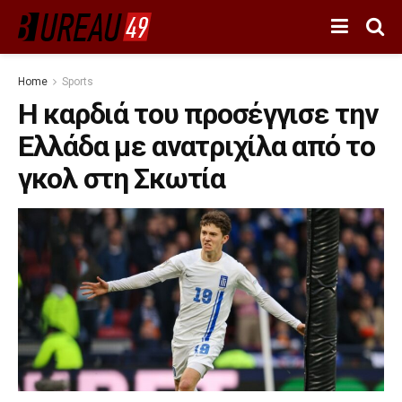
Home
Sports
Η καρδιά του προσέγγισε την
Ελλάδα με ανατριχίλα από το
γκολ στη Σκωτία