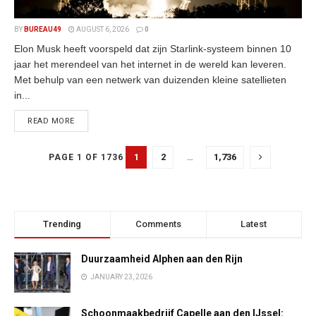
BY
BUREAU49
AUGUST 6, 2026
0
Elon Musk heeft voorspeld dat zijn Starlink-systeem binnen 10
jaar het merendeel van het internet in de wereld kan leveren.
Met behulp van een netwerk van duizenden kleine satellieten
in...
READ MORE
1
2
…
1,736
PAGE 1 OF 1736
Trending
Comments
Latest
Duurzaamheid Alphen aan den Rijn
JANUARY 23, 2026
Schoonmaakbedrijf Capelle aan den IJssel: