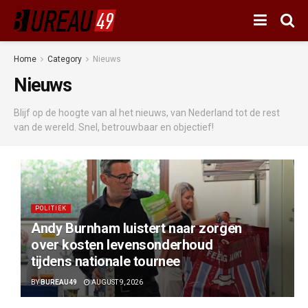
Home
Category
Nieuws
Nieuws
Blijf op de hoogte van al het nieuws, van Nederland tot de rest
van de wereld. Snel, betrouwbaar en objectief!
POLITIEK
Andy Burnham luistert naar zorgen
over kosten levensonderhoud
tijdens nationale tournee
BY
BUREAU49
AUGUST 9, 2026