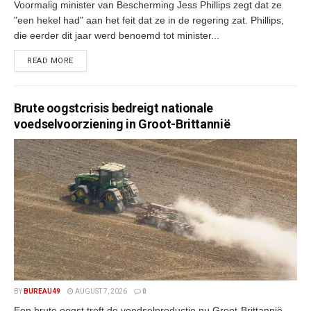
Voormalig minister van Bescherming Jess Phillips zegt dat ze
"een hekel had" aan het feit dat ze in de regering zat. Phillips,
die eerder dit jaar werd benoemd tot minister...
READ MORE
Brute oogstcrisis bedreigt nationale
voedselvoorziening in Groot-Brittannië
BY
BUREAU49
AUGUST 7, 2026
0
Een brute oogst treft de voedselproductie nu Groot-Brittannië