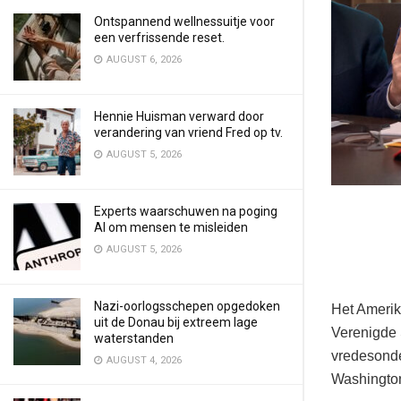
Ontspannend wellnessuitje voor
een verfrissende reset.
AUGUST 6, 2026
Hennie Huisman verward door
verandering van vriend Fred op tv.
AUGUST 5, 2026
Experts waarschuwen na poging
AI om mensen te misleiden
AUGUST 5, 2026
Nazi-oorlogsschepen opgedoken
Het Amerik
uit de Donau bij extreem lage
Verenigde 
waterstanden
vredesonde
AUGUST 4, 2026
Washington