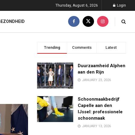
Thursday, August 6, 2026
Login
GEZONDHEID
Trending
Comments
Latest
Duurzaamheid Alphen
aan den Rijn
JANUARY 23, 2026
Schoonmaakbedrijf
Capelle aan den
IJssel: professionele
schoonmaak
JANUARY 13, 2026