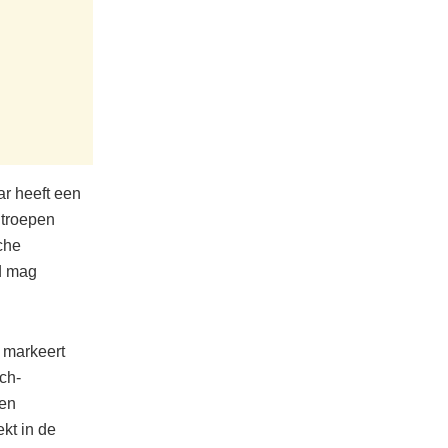
ar heeft een
 troepen
che
nd mag
 markeert
ch-
len
kt in de