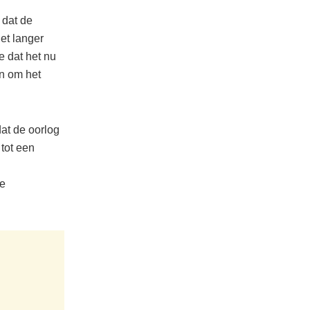
 dat de
et langer
e dat het nu
en om het
at de oorlog
tot een
de