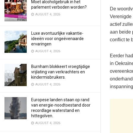
Moet alcoholgebruik in het
parlement verboden worden?
De woordvo
AUGUST 4, 2026
Verenigde 
actief zul
aan beide 
Luxe avontuurlijke vakantie-
ideeën voor ongeëvenaarde
conflict te
ervaringen
AUGUST 4, 2026
Eerder had
in Oekraïn
Burnham blokkeert vroegtijdige
overeenkom
vrijlating van verkrachters en
kindermisbruikers.
onderhande
AUGUST 4, 2026
inspanning
Europese landen staan op rand
van energie-noodtoestand door
recordlage waterstand en
hittegolven.
AUGUST 4, 2026