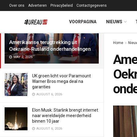
Over ons
Adverteren
Privacybeleid
Contactgegevens
LATEST
TRENDING
Filter
VOORPAGINA
NIEUWS
Amerikaanse terugtrekking uit
Home
Nieu
Oekraïne-Rusland onderhandelingen
Amer
MAY 2, 2025
Oekr
UK groen licht voor Paramount
Warner Bros mega deal na
onde
garanties
AUGUST 6, 2026
Elon Musk: Starlink brengt internet
naar wereldwijde meerderheid
binnen 10 jaar
AUGUST 6, 2026