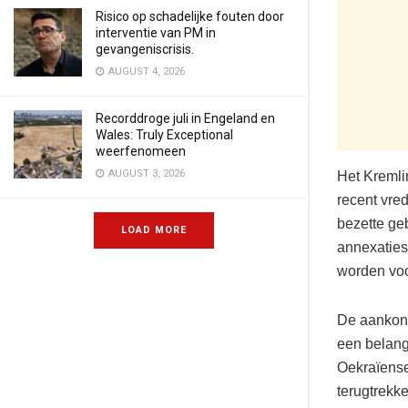
Risico op schadelijke fouten door
interventie van PM in
gevangeniscrisis.
AUGUST 4, 2026
Recorddroge juli in Engeland en
Wales: Truly Exceptional
weerfenomeen
AUGUST 3, 2026
Het Kremli
recent vre
bezette ge
LOAD MORE
annexaties
worden voo
De aankond
een belang
Oekraïense
terugtrekk