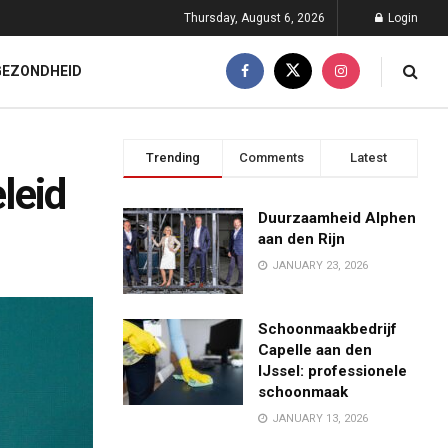
Thursday, August 6, 2026
Login
GEZONDHEID
Trending
Comments
Latest
leid
Duurzaamheid Alphen
aan den Rijn
JANUARY 23, 2026
Schoonmaakbedrijf
Capelle aan den
IJssel: professionele
schoonmaak
JANUARY 13, 2026