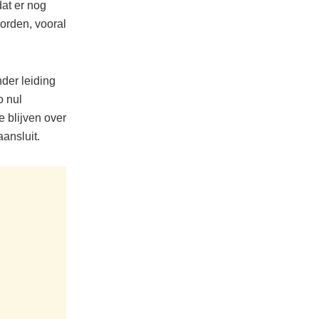
dat er nog
worden, vooral
der leiding
o nul
e blijven over
ansluit.