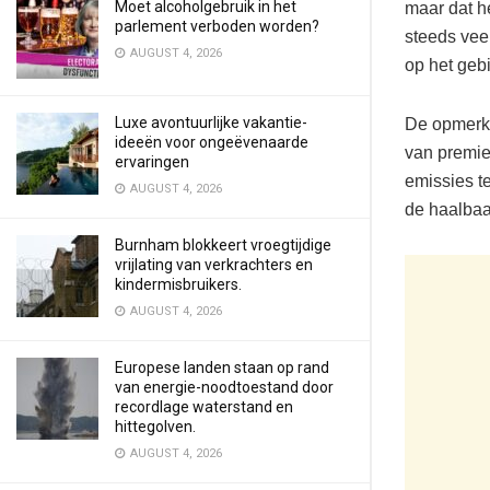
Moet alcoholgebruik in het
maar dat he
parlement verboden worden?
steeds veel
AUGUST 4, 2026
op het geb
Luxe avontuurlijke vakantie-
De opmerki
ideeën voor ongeëvenaarde
van premie
ervaringen
emissies te
AUGUST 4, 2026
de haalbaar
Burnham blokkeert vroegtijdige
vrijlating van verkrachters en
kindermisbruikers.
AUGUST 4, 2026
Europese landen staan op rand
van energie-noodtoestand door
recordlage waterstand en
hittegolven.
AUGUST 4, 2026