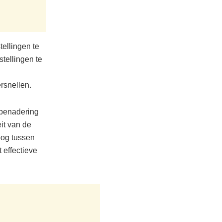
tellingen te
tellingen te
rsnellen.
 benadering
it van de
oog tussen
 effectieve