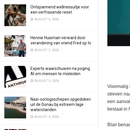
Ontspannend wellnessuitje voor
een verfrissende reset.
AUGUST 6, 2026
Hennie Huisman verward door
verandering van vriend Fred op tv.
AUGUST 5, 2026
Experts waarschuwen na poging
AI om mensen te misleiden
AUGUST 5, 2026
Voormalig 
streven naa
Nazi-oorlogsschepen opgedoken
een aanval.
uit de Donau bij extreem lage
bestaat in 
waterstanden
AUGUST 4, 2026
Blair benad