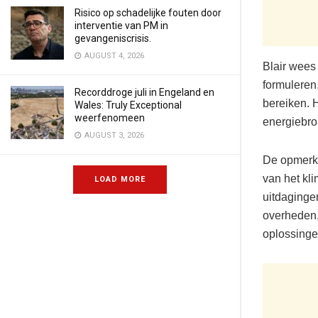
Risico op schadelijke fouten door
interventie van PM in
gevangeniscrisis.
AUGUST 4, 2026
Blair wees
formuleren
Recorddroge juli in Engeland en
bereiken. H
Wales: Truly Exceptional
weerfenomeen
energiebro
AUGUST 3, 2026
De opmerki
van het kl
LOAD MORE
uitdaginge
overheden,
oplossinge