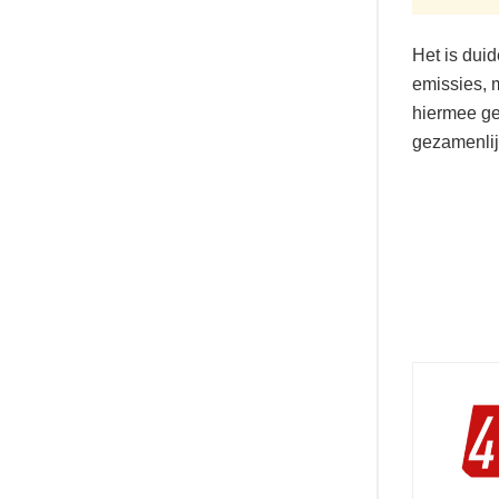
Het is duid
emissies, m
hiermee ge
gezamenlij