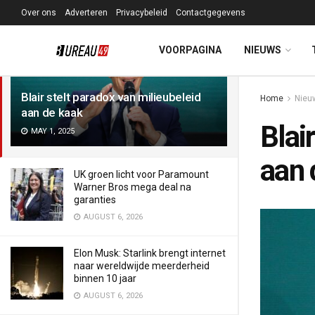
Over ons
Adverteren
Privacybeleid
Contactgegevens
LATEST
TRENDING
Filter
VOORPAGINA
NIEUWS
Blair stelt paradox van milieubeleid
Home
Nieu
aan de kaak
Blai
MAY 1, 2025
aan 
UK groen licht voor Paramount
Warner Bros mega deal na
garanties
AUGUST 6, 2026
Elon Musk: Starlink brengt internet
naar wereldwijde meerderheid
binnen 10 jaar
AUGUST 6, 2026