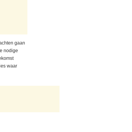
dachten gaan
 de nodige
oekomst
ties waar