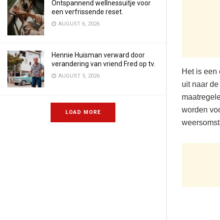
Ontspannend wellnessuitje voor
een verfrissende reset.
AUGUST 6, 2026
Hennie Huisman verward door
verandering van vriend Fred op tv.
Het is een
AUGUST 5, 2026
uit naar de
maatregele
worden voor
LOAD MORE
weersomst