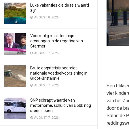
Luxe vakanties die de reis waard
zijn.
AUGUST 8, 2026
Voormalig minister: mijn
ervaringen in de regering van
Starmer
AUGUST 7, 2026
Brute oogstcrisis bedreigt
nationale voedselvoorziening in
Groot-Brittannië
Een blikse
AUGUST 7, 2026
vier kinde
SNP schrapt waarde van
van het Zo
motorhome, schuld van £60k nog
door de br
steeds open.
Salon de P
AUGUST 7, 2026
reddingswe