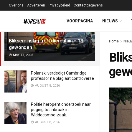
Over ons
Adverteren
Privacybeleid
Contactgegevens
LATEST
TRENDING
Filter
VOORPAGINA
NIEUWS
Blikseminslag treft dierentuin – 13
Home
Nieu
gewonden
Blik
MAY 14, 2025
gew
Polanski verdedigt Cambridge
professor na plagiaat controverse
AUGUST 8, 2026
Politie heropent onderzoek naar
poging tot inbraak in
Widdecombe-zaak.
AUGUST 8, 2026