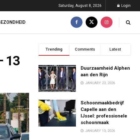
Saturday, August 8, 2026
Login
GEZONDHEID
Trending
Comments
Latest
– 13
Duurzaamheid Alphen
aan den Rijn
JANUARY 23, 2026
Schoonmaakbedrijf
Capelle aan den
IJssel: professionele
schoonmaak
JANUARY 13, 2026