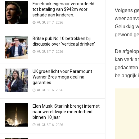
Facebook eigenaar veroordeeld
tot betaling van $942m voor
Volgens ge
schade aan kinderen.
weer aanva
AUGUST 7, 2026
Gelukkig w
gewond ger
Britse pub No 10 betrokken bij
discussie over ‘verticaal drinken’
De afgelop
AUGUST 7, 2026
kan verkla
gedachten t
UK groen licht voor Paramount
belangrijk 
Warner Bros mega deal na
garanties
AUGUST 6, 2026
Elon Musk: Starlink brengt internet
naar wereldwijde meerderheid
binnen 10 jaar
AUGUST 6, 2026