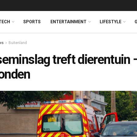
TECH
SPORTS
ENTERTAINMENT
LIFESTYLE
ws
Buitenland
seminslag treft dierentuin 
onden