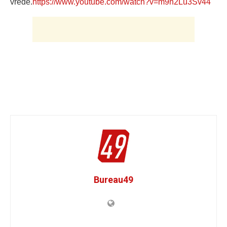
vrede.
https://www.youtube.com/watch?v=m9n2Lu3Sv44
Bureau49