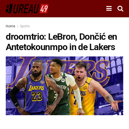
Home
Sports
droomtrio: LeBron, Dončić en
Antetokounmpo in de Lakers