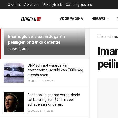
Over ons
Adverteren
Privacybeleid
Contactgegevens
LATEST
TRENDING
Filter
VOORPAGINA
NIEUWS
Imamoglu verslaat Erdogan in
Home
Nieu
peilingen ondanks detentie
Imam
MAY 6, 2025
peil
SNP schrapt waarde van
motorhome, schuld van £60k nog
steeds open.
AUGUST 7, 2026
Facebook eigenaar veroordeeld
tot betaling van $942m voor
schade aan kinderen.
AUGUST 7, 2026