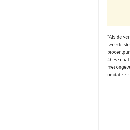
“Als de ve
tweede ste
procentpun
46% schat.
met ongeve
omdat ze ki