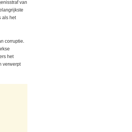
enisstraf van
elangrijkste
 als het
 corruptie.
urkse
ers het
n verwerpt