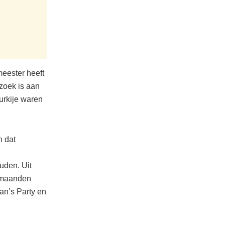
meester heeft
rzoek is aan
urkije waren
n dat
uden. Uit
e maanden
an’s Party en