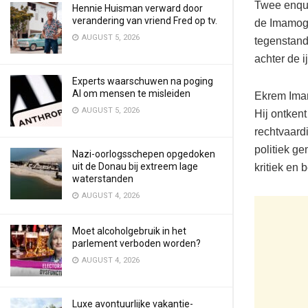
Twee enquê
Hennie Huisman verward door
verandering van vriend Fred op tv.
de Imamoglu
AUGUST 5, 2026
tegenstande
achter de i
Experts waarschuwen na poging
AI om mensen te misleiden
Ekrem Imam
AUGUST 5, 2026
Hij ontkent
rechtvaardi
politiek g
Nazi-oorlogsschepen opgedoken
uit de Donau bij extreem lage
kritiek en 
waterstanden
AUGUST 4, 2026
Moet alcoholgebruik in het
parlement verboden worden?
AUGUST 4, 2026
Luxe avontuurlijke vakantie-