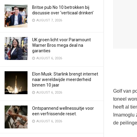
Britse pub No 10 betrokken bij
discussie over ‘verticaal drinken’
AUGUST 7, 2026
UK groen licht voor Paramount
Warner Bros mega deal na
garanties
AUGUST 6, 2026
Elon Musk: Starlink brengt internet
naar wereldwijde meerderheid
binnen 10 jaar
Golf van po
AUGUST 6, 2026
toneel wor
heeft al ti
Ontspannend wellnessuitje voor
een verfrissende reset.
Imamoglu z
AUGUST 6, 2026
de peilinge