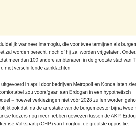
t duidelijk wanneer Imamoglu, die voor twee termijnen als burge
et zal worden berecht, noch of hij zal worden vrijgelaten. Onde
dat meer dan 100 andere ambtenaren in de grootste stad van T
rd met verschillende aanklachten.
uitgevoerd in april door bedrijven Metropoll en Konda laten zie
omfortabel zou voorafgaan aan Erdogan in een hypothetisch
sduel – hoewel verkiezingen niet vóór 2028 zullen worden geho
blijkt ook dat, na de arrestatie van de burgemeester bijna twe
urkse kiezers nog meer hebben gewezen tussen de AKP, Erdog
keinse Volkspartij (CHP) van Imoglou, de grootste oppositie.