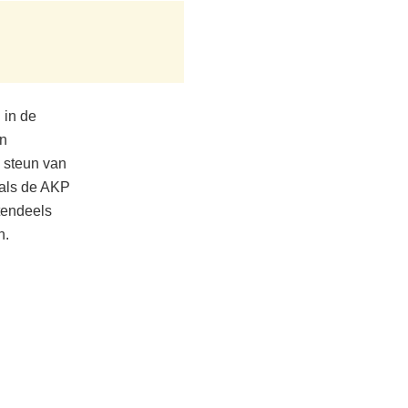
 in de
en
n steun van
 als de AKP
tendeels
n.