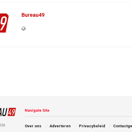
Bureau49
Navigate Site
026
Over ons
Adverteren
Privacybeleid
Contactg