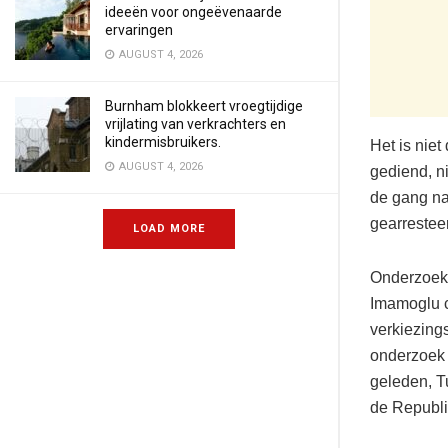
ideeën voor ongeëvenaarde
ervaringen
AUGUST 4, 2026
Burnham blokkeert vroegtijdige
vrijlating van verkrachters en
kindermisbruikers.
Het is nie
AUGUST 4, 2026
gediend, ni
de gang na
gearrestee
LOAD MORE
Onderzoek 
Imamoglu c
verkiezing
onderzoek 
geleden, T
de Republi