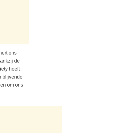
nert ons
ankzij de
iety heeft
 blijvende
eren om ons