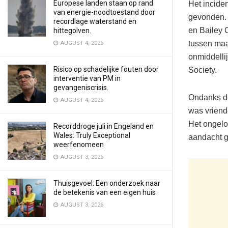
Europese landen staan op rand
Het incide
van energie-noodtoestand door
gevonden. 
recordlage waterstand en
en Bailey C
hittegolven.
tussen maa
AUGUST 4, 2026
onmiddelli
Risico op schadelijke fouten door
Society.
interventie van PM in
gevangeniscrisis.
Ondanks de
AUGUST 4, 2026
was vriend
Het ongelo
Recorddroge juli in Engeland en
Wales: Truly Exceptional
aandacht g
weerfenomeen
AUGUST 3, 2026
Thuisgevoel: Een onderzoek naar
de betekenis van een eigen huis
AUGUST 3, 2026