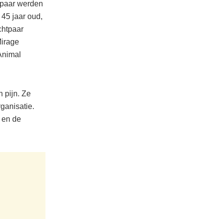
htpaar werden
45 jaar oud,
chtpaar
Mirage
Animal
 pijn. Ze
ganisatie.
d en de