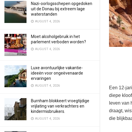
Nazi-oorlogsschepen opgedoken
uit de Donau bij extreem lage
waterstanden
AUGUST 4, 2026
Moet alcoholgebruik in het
parlement verboden worden?
AUGUST 4, 2026
Luxe avontuurlijke vakantie-
ideeën voor ongeëvenaarde
ervaringen
AUGUST 4, 2026
Een 12-jar
diepe kloof
Burnham blokkeert vroegtijdige
leven van 
vrijlating van verkrachters en
draagt, wi
kindermisbruikers.
die blijkba
AUGUST 4, 2026