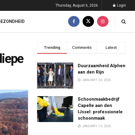
Thursday, August 6, 2026
Login
GEZONDHEID
Trending
Comments
Latest
diepe
Duurzaamheid Alphen
aan den Rijn
JANUARY 23, 2026
Schoonmaakbedrijf
Capelle aan den
IJssel: professionele
schoonmaak
JANUARY 13, 2026