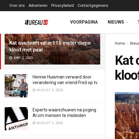
Over ons
Adverteren
Privacybeleid
Contactgegevens
LATEST
TRENDING
Filter
VOORPAGINA
NIEUWS
Kat overleeft val in 115 meter diepe
Home
Nieu
kloof met paar
Kat 
MAY 2, 2025
kloo
Hennie Huisman verward door
verandering van vriend Fred op tv.
AUGUST 5, 2026
Experts waarschuwen na poging
AI om mensen te misleiden
AUGUST 5, 2026