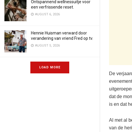
Ontspannend wellnessuitje voor
een verfrissende reset.
AUGUST 6, 2026
Hennie Huisman verward door
verandering van vriend Fred op tv.
AUGUST 5, 2026
LOAD MORE
De verjaar
evenemente
uitgeroepe
dat de mon
is en dat h
Al met al 
van de her