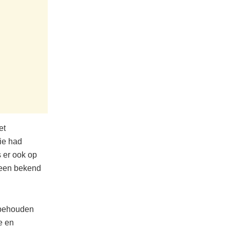
et
ie had
 er ook op
reen bekend
t behouden
e en