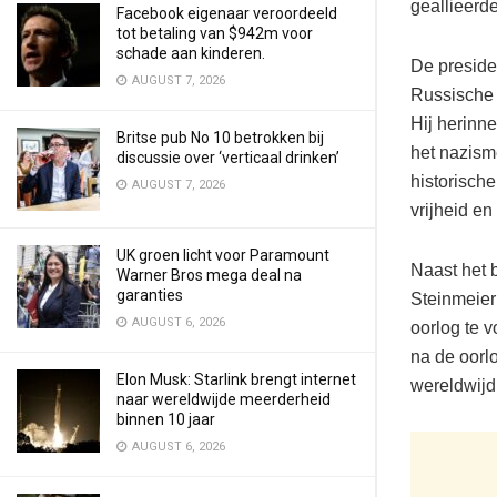
geallieerd
Facebook eigenaar veroordeeld
tot betaling van $942m voor
schade aan kinderen.
De preside
AUGUST 7, 2026
Russische 
Hij herinne
Britse pub No 10 betrokken bij
het nazism
discussie over ‘verticaal drinken’
historische
AUGUST 7, 2026
vrijheid en
UK groen licht voor Paramount
Naast het 
Warner Bros mega deal na
garanties
Steinmeier
AUGUST 6, 2026
oorlog te 
na de oorl
Elon Musk: Starlink brengt internet
wereldwijd
naar wereldwijde meerderheid
binnen 10 jaar
AUGUST 6, 2026