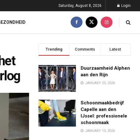
Saturday, August 8, 2026
Login
GEZONDHEID
Trending
Comments
Latest
het
Duurzaamheid Alphen
rlog
aan den Rijn
JANUARY 23, 2026
Schoonmaakbedrijf
Capelle aan den
IJssel: professionele
schoonmaak
JANUARY 13, 2026