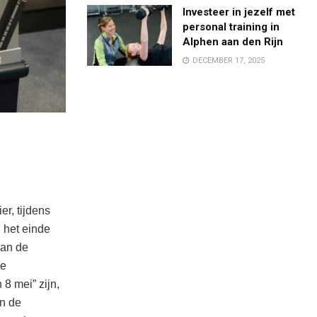
Investeer in jezelf met
personal training in
Alphen aan den Rijn
DECEMBER 17, 2025
r, tijdens
 het einde
van de
le
8 mei” zijn,
an de