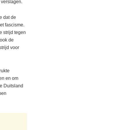
 verslagen.
e dat de
et fascisme.
 strijd tegen
 ook de
trijd voor
rukte
den en om
ie Duitsland
pen