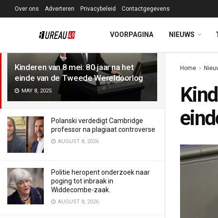
Over ons
Adverteren
Privacybeleid
Contactgegevens
LATEST
TRENDING
Filter
VOORPAGINA
NIEUWS
Kinderen van 8 mei: 80 jaar na het
Home
Nieu
einde van de Tweede Wereldoorlog
Kind
MAY 8, 2025
eind
Polanski verdedigt Cambridge
professor na plagiaat controverse
AUGUST 8, 2026
Politie heropent onderzoek naar
poging tot inbraak in
Widdecombe-zaak.
AUGUST 8, 2026