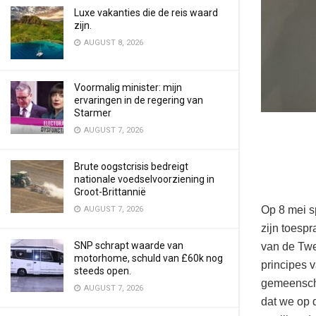
Luxe vakanties die de reis waard
zijn.
AUGUST 8, 2026
Voormalig minister: mijn
ervaringen in de regering van
Starmer
AUGUST 7, 2026
Brute oogstcrisis bedreigt
nationale voedselvoorziening in
Groot-Brittannië
Op 8 mei s
AUGUST 7, 2026
zijn toesp
SNP schrapt waarde van
van de Twe
motorhome, schuld van £60k nog
principes v
steeds open.
gemeenscha
AUGUST 7, 2026
dat we op 