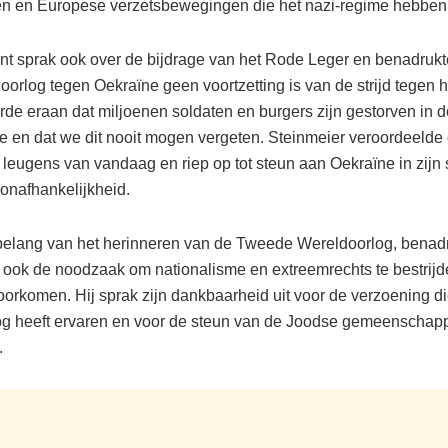
en en Europese verzetsbewegingen die het nazi-regime hebben
nt sprak ook over de bijdrage van het Rode Leger en benadrukt
oorlog tegen Oekraïne geen voortzetting is van de strijd tegen h
rde eraan dat miljoenen soldaten en burgers zijn gestorven in de
e en dat we dit nooit mogen vergeten. Steinmeier veroordeelde
 leugens van vandaag en riep op tot steun aan Oekraïne in zijn s
 onafhankelijkheid.
belang van het herinneren van de Tweede Wereldoorlog, benad
 ook de noodzaak om nationalisme en extreemrechts te bestrij
voorkomen. Hij sprak zijn dankbaarheid uit voor de verzoening d
og heeft ervaren en voor de steun van de Joodse gemeenschap
.