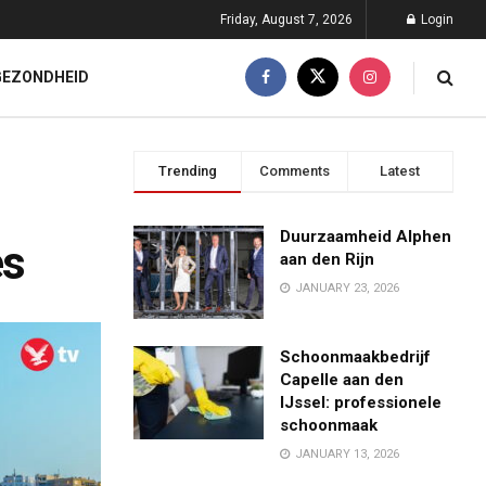
Friday, August 7, 2026
Login
GEZONDHEID
Trending
Comments
Latest
Duurzaamheid Alphen
es
aan den Rijn
JANUARY 23, 2026
Schoonmaakbedrijf
Capelle aan den
IJssel: professionele
schoonmaak
JANUARY 13, 2026