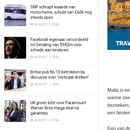
SNP schrapt waarde van
motorhome, schuld van £60k nog
steeds open.
AUGUST 7, 2026
Facebook eigenaar veroordeeld
tot betaling van $942m voor
schade aan kinderen.
AUGUST 7, 2026
Britse pub No 10 betrokken bij
discussie over ‘verticaal drinken’
AUGUST 7, 2026
Malta is ee
warme zeeë
UK groen licht voor Paramount
bezoekers.
Warner Bros mega deal na
een bestem
garanties
AUGUST 6, 2026
Een van de