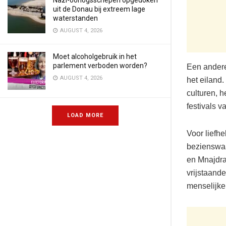
Nazi-oorlogsschepen opgedoken
uit de Donau bij extreem lage
waterstanden
AUGUST 4, 2026
Moet alcoholgebruik in het
parlement verboden worden?
Een andere
AUGUST 4, 2026
het eiland
culturen, h
festivals v
LOAD MORE
Voor liefh
bezienswaa
en Mnajdra
vrijstaand
menselijke