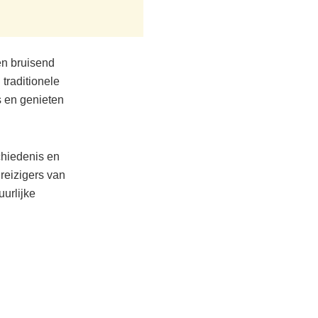
en bruisend
traditionele
s en genieten
chiedenis en
reizigers van
uurlijke