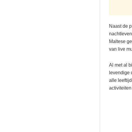
Naast de p
nachtleven
Maltese ge
van live mu
Al met al 
levendige 
alle leefti
activiteite