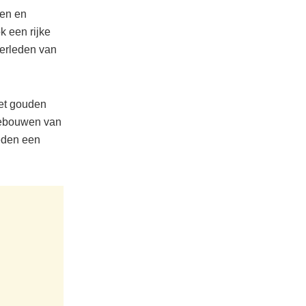
en en
k een rijke
verleden van
met gouden
 gebouwen van
eden een