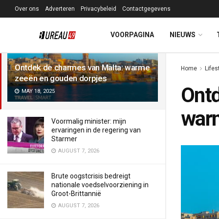
Over ons
Adverteren
Privacybeleid
Contactgegevens
LATEST
TRENDING
Filter
VOORPAGINA
NIEUWS
Ontdek de charmes van Malta: warme
Home
Lifes
zeeën en gouden dorpjes
Ontd
MAY 18, 2025
warm
Voormalig minister: mijn
ervaringen in de regering van
Starmer
AUGUST 7, 2026
Brute oogstcrisis bedreigt
nationale voedselvoorziening in
Groot-Brittannië
AUGUST 7, 2026