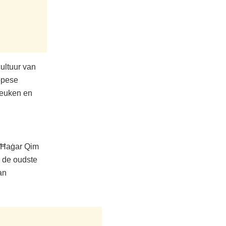
ultuur van
opese
 keuken en
 Ħaġar Qim
n de oudste
an