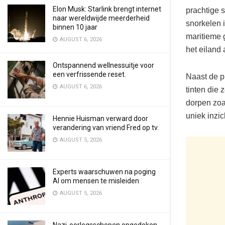
Elon Musk: Starlink brengt internet
prachtige
naar wereldwijde meerderheid
snorkelen 
binnen 10 jaar
maritieme 
AUGUST 6, 2026
het eiland
Ontspannend wellnessuitje voor
een verfrissende reset.
Naast de p
AUGUST 6, 2026
tinten die
dorpen zoa
uniek inzic
Hennie Huisman verward door
verandering van vriend Fred op tv.
AUGUST 5, 2026
Experts waarschuwen na poging
AI om mensen te misleiden
AUGUST 5, 2026