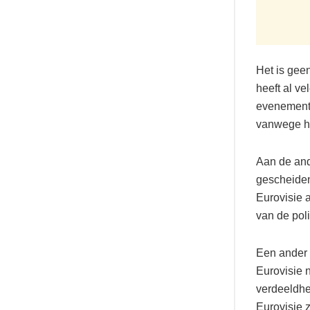
Het is geen
heeft al ve
evenement 
vanwege het
Aan de and
gescheiden
Eurovisie a
van de poli
Een ander 
Eurovisie n
verdeeldhe
Eurovisie z