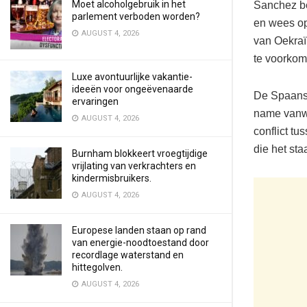
Moet alcoholgebruik in het
Sanchez be
parlement verboden worden?
en wees op
AUGUST 4, 2026
van Oekraï
te voorkom
Luxe avontuurlijke vakantie-
ideeën voor ongeëvenaarde
De Spaanse
ervaringen
name vanwe
AUGUST 4, 2026
conflict t
die het st
Burnham blokkeert vroegtijdige
vrijlating van verkrachters en
kindermisbruikers.
AUGUST 4, 2026
Europese landen staan op rand
van energie-noodtoestand door
recordlage waterstand en
hittegolven.
AUGUST 4, 2026