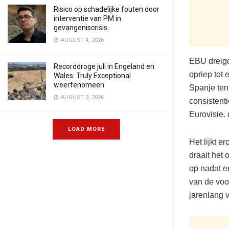
Risico op schadelijke fouten door
interventie van PM in
gevangeniscrisis.
AUGUST 4, 2026
EBU dreigd
Recorddroge juli in Engeland en
opriep tot
Wales: Truly Exceptional
weerfenomeen
Spanje ten
AUGUST 3, 2026
consistent
Eurovisie. 
LOAD MORE
Het lijkt e
draait het
op nadat e
van de voor
jarenlang v