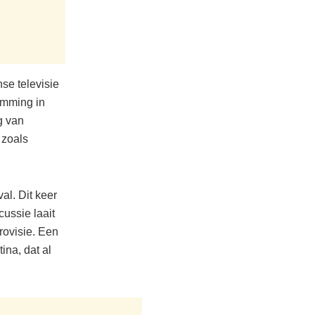
se televisie
emming in
g van
 zoals
al. Dit keer
ussie laait
rovisie. Een
ina, dat al