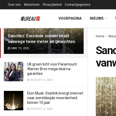
Over ons
Adverteren
Privacybeleid
Contactgegevens
LATEST
TRENDING
Filter
VOORPAGINA
NIEUWS
Sanchez: Eurovisie zonder Israël
Home
Nieu
vanwege twee meter en gewichten.
Sanc
MAY 19, 2025
vanw
UK groen licht voor Paramount
Warner Bros mega deal na
garanties
AUGUST 6, 2026
Elon Musk: Starlink brengt internet
naar wereldwijde meerderheid
binnen 10 jaar
AUGUST 6, 2026