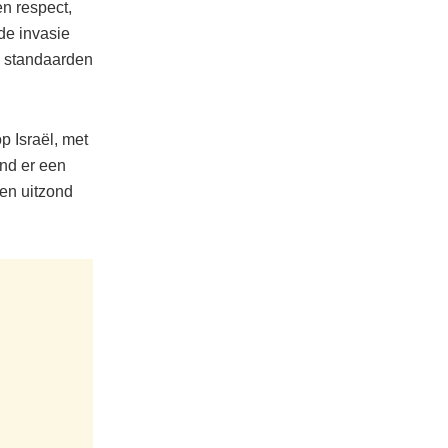
n respect,
de invasie
e standaarden
p Israël, met
ond er een
en uitzond