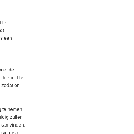
 Het
dt
is een
 met de
 hierin. Het
 zodat er
ng te nemen
ldig zullen
 kan vinden.
isie deze