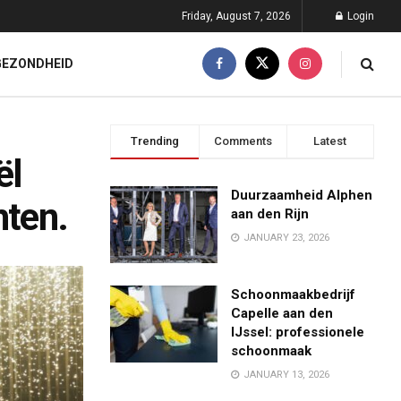
Friday, August 7, 2026
Login
GEZONDHEID
Trending
Comments
Latest
ël
Duurzaamheid Alphen
hten.
aan den Rijn
JANUARY 23, 2026
Schoonmaakbedrijf
Capelle aan den
IJssel: professionele
schoonmaak
JANUARY 13, 2026