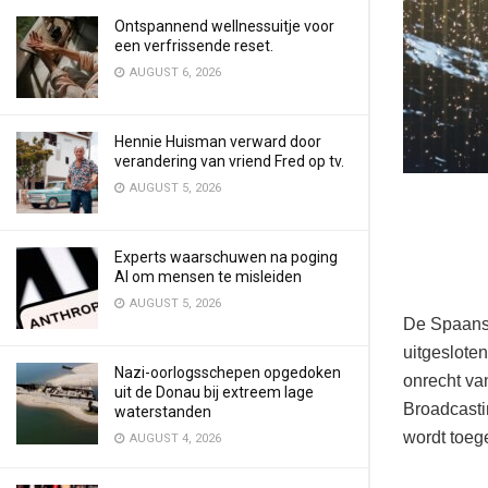
Ontspannend wellnessuitje voor
een verfrissende reset.
AUGUST 6, 2026
Hennie Huisman verward door
verandering van vriend Fred op tv.
AUGUST 5, 2026
Experts waarschuwen na poging
AI om mensen te misleiden
AUGUST 5, 2026
De Spaanse
uitgeslote
Nazi-oorlogsschepen opgedoken
onrecht va
uit de Donau bij extreem lage
Broadcasti
waterstanden
wordt toeg
AUGUST 4, 2026