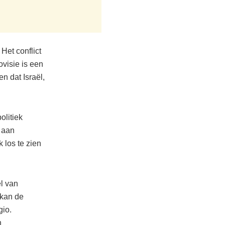
Het conflict
ovisie is een
n dat Israël,
olitiek
n aan
 los te zien
l van
 kan de
gio.
n