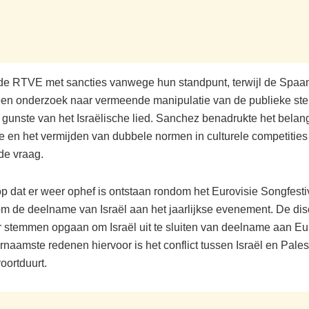
e RTVE met sancties vanwege hun standpunt, terwijl de Spaan
 een onderzoek naar vermeende manipulatie van de publieke st
 gunste van het Israëlische lied. Sanchez benadrukte het belan
ie en het vermijden van dubbele normen in culturele competities
de vraag.
rop dat er weer ophef is ontstaan rondom het Eurovisie Songfestiv
 om de deelname van Israël aan het jaarlijkse evenement. De disc
r stemmen opgaan om Israël uit te sluiten van deelname aan Eu
naamste redenen hiervoor is het conflict tussen Israël en Palest
oortduurt.