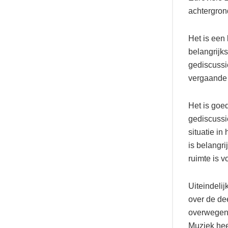
achtergron
Het is een 
belangrijks
gediscussie
vergaande 
Het is goe
gediscussi
situatie in
is belangri
ruimte is v
Uiteindelij
over de dee
overwegen 
Muziek hee