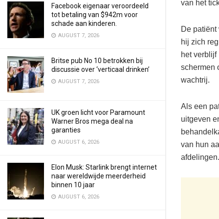
van het tick
Facebook eigenaar veroordeeld
tot betaling van $942m voor
schade aan kinderen.
De patiënt
AUGUST 7, 2026
hij zich re
het verbli
Britse pub No 10 betrokken bij
schermen op
discussie over ‘verticaal drinken’
wachtrij.
AUGUST 7, 2026
Als een pat
UK groen licht voor Paramount
uitgeven e
Warner Bros mega deal na
garanties
behandelka
AUGUST 6, 2026
van hun aa
afdelingen
Elon Musk: Starlink brengt internet
naar wereldwijde meerderheid
binnen 10 jaar
AUGUST 6, 2026