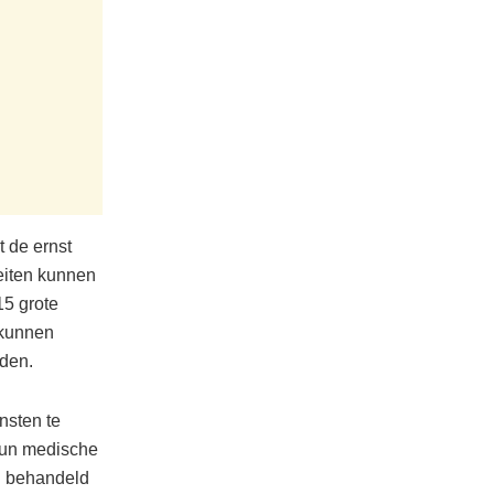
 de ernst
eiten kunnen
15 grote
 kunnen
jden.
nsten te
 hun medische
n behandeld