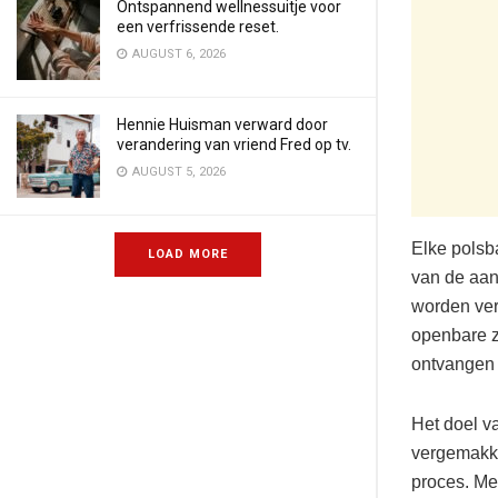
Ontspannend wellnessuitje voor
een verfrissende reset.
AUGUST 6, 2026
Hennie Huisman verward door
verandering van vriend Fred op tv.
AUGUST 5, 2026
Elke polsb
LOAD MORE
van de aan
worden ver
openbare z
ontvangen 
Het doel v
vergemakke
proces. Me