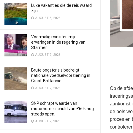
Luxe vakanties die de reis waard
zijn.
AUGUST 8, 2026
Voormalig minister: mijn
ervaringen in de regering van
Starmer
AUGUST 7, 2026
Brute oogstcrisis bedreigt
nationale voedselvoorziening in
Groot-Brittannië
Op de afde
AUGUST 7, 2026
tracerings
SNP schrapt waarde van
aankomst i
motorhome, schuld van £60k nog
de pols wo
steeds open.
proces en b
AUGUST 7, 2026
controleren