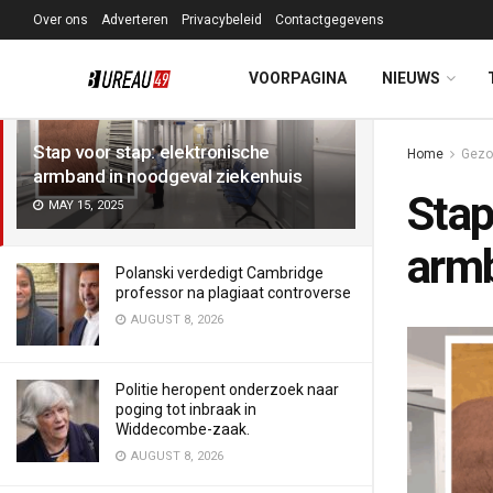
Over ons
Adverteren
Privacybeleid
Contactgegevens
LATEST
TRENDING
Filter
VOORPAGINA
NIEUWS
Stap voor stap: elektronische
Home
Gezo
armband in noodgeval ziekenhuis
Stap
MAY 15, 2025
armb
Polanski verdedigt Cambridge
professor na plagiaat controverse
AUGUST 8, 2026
Politie heropent onderzoek naar
poging tot inbraak in
Widdecombe-zaak.
AUGUST 8, 2026