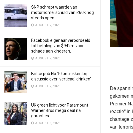
SNP schrapt waarde van
motorhome, schuld van £60k nog
steeds open.
AUGUST 7, 2026
Facebook eigenaar veroordeeld
tot betaling van $942m voor
schade aan kinderen.
AUGUST 7, 2026
Britse pub No 10 betrokken bij
discussie over ‘verticaal drinken’
AUGUST 7, 2026
De spannin
gekomen na
Premier Na
UK groen licht voor Paramount
Warner Bros mega deal na
reactie” i
garanties
chantage za
AUGUST 6, 2026
van terrori