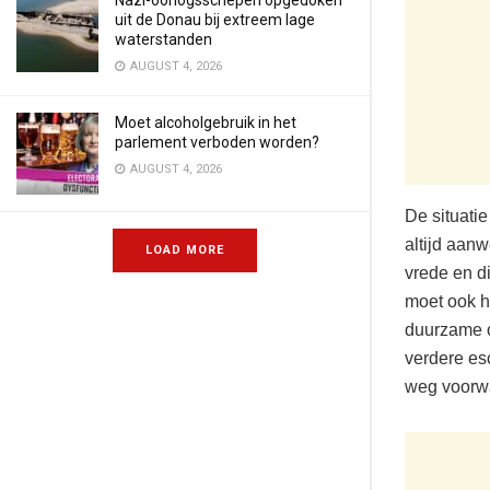
Nazi-oorlogsschepen opgedoken
uit de Donau bij extreem lage
waterstanden
AUGUST 4, 2026
Moet alcoholgebruik in het
parlement verboden worden?
AUGUST 4, 2026
De situatie
altijd aanw
LOAD MORE
vrede en d
moet ook h
duurzame op
verdere es
weg voorwa