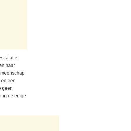
escalatie
ven naar
 gemeenschap
n en een
io geen
ing de enige