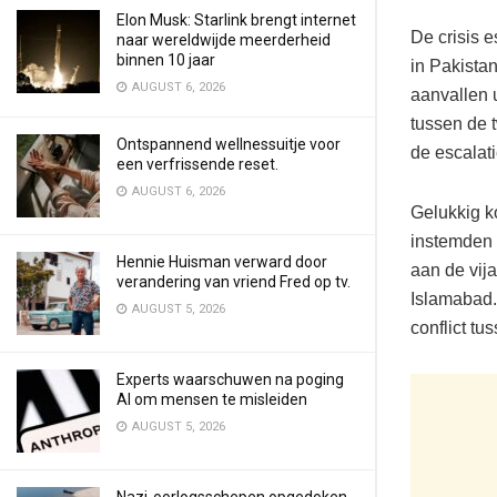
Elon Musk: Starlink brengt internet
De crisis 
naar wereldwijde meerderheid
binnen 10 jaar
in Pakistan
AUGUST 6, 2026
aanvallen u
tussen de 
Ontspannend wellnessuitje voor
de escalati
een verfrissende reset.
AUGUST 6, 2026
Gelukkig k
instemden 
Hennie Huisman verward door
aan de vij
verandering van vriend Fred op tv.
Islamabad.
AUGUST 5, 2026
conflict tu
Experts waarschuwen na poging
AI om mensen te misleiden
AUGUST 5, 2026