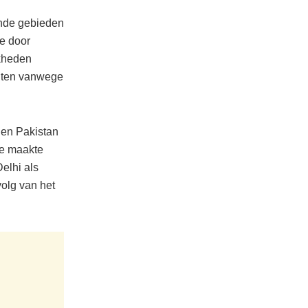
ende gebieden
de door
jkheden
hten vanwege
 en Pakistan
de maakte
elhi als
olg van het