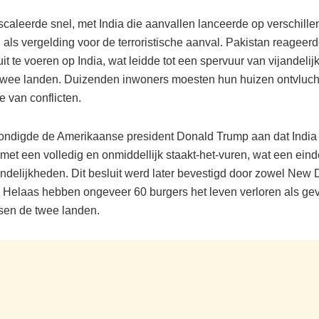
escaleerde snel, met India die aanvallen lanceerde op verschill
 als vergelding voor de terroristische aanval. Pakistan reageer
it te voeren op India, wat leidde tot een spervuur ​​van vijandeli
twee landen. Duizenden inwoners moesten hun huizen ontvluc
e van conflicten.
ondigde de Amerikaanse president Donald Trump aan dat India
met een volledig en onmiddellijk staakt-het-vuren, wat een ein
andelijkheden. Dit besluit werd later bevestigd door zowel New D
 Helaas hebben ongeveer 60 burgers het leven verloren als gev
ssen de twee landen.