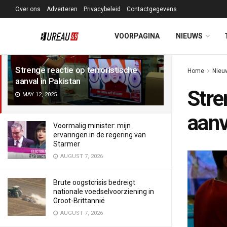
Over ons
Adverteren
Privacybeleid
Contactgegevens
LATEST
TRENDING
Filter
VOORPAGINA
NIEUWS
Strenge reactie op terroristische
Home
Nieu
aanval in Pakistan
Stre
MAY 12, 2025
aanv
Voormalig minister: mijn
ervaringen in de regering van
Starmer
AUGUST 7, 2026
Brute oogstcrisis bedreigt
nationale voedselvoorziening in
Groot-Brittannië
AUGUST 7, 2026