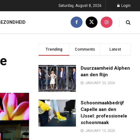
Saturday, August 8, 2026
Login
GEZONDHEID
Trending
Comments
Latest
he
Duurzaamheid Alphen
aan den Rijn
JANUARY 23, 2026
Schoonmaakbedrijf
Capelle aan den
IJssel: professionele
schoonmaak
JANUARY 13, 2026