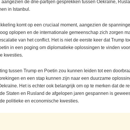
 aangezien de drie-partijen gesprekken tussen Oekraïne, Rusla
en in Istanbul.
kkeling komt op een cruciaal moment, aangezien de spanninge
oog oplopen en de internationale gemeenschap zich zorgen ma
scalatie van het conflict. Het is niet de eerste keer dat Trump t
Poetin in een poging om diplomatieke oplossingen te vinden voo
ke kwesties.
ing tussen Trump en Poetin zou kunnen leiden tot een doorbra
rekingen en een stap kunnen zijn naar een duurzame oplossin
 Oekraïne. Het is echter ook belangrijk om op te merken dat de re
de Staten en Rusland de afgelopen jaren gespannen is gewee
nde politieke en economische kwesties.