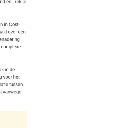
nd en Turkije
n in Oost-
akt over een
oenadering
r complexe
ak in de
g voor het
latie tussen
st vanwege