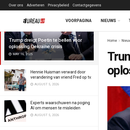
Over ons
Adverteren
Privacybeleid
Contactgegevens
LATEST
TRENDING
Filter
VOORPAGINA
NIEUWS
Trump dreigt Poetin te bellen voor
Home
Nieu
oplossing Oekraïne crisis
Trum
MAY 16, 2025
oplo
Hennie Huisman verward door
verandering van vriend Fred op tv.
AUGUST 5, 2026
Experts waarschuwen na poging
AI om mensen te misleiden
AUGUST 5, 2026