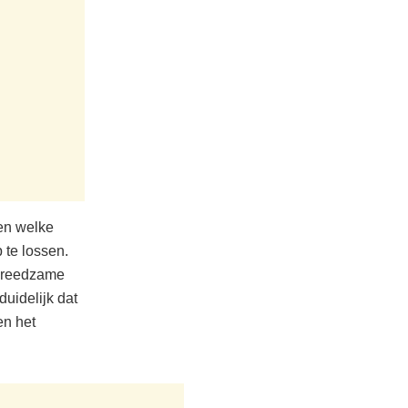
en welke
 te lossen.
 vreedzame
duidelijk dat
en het