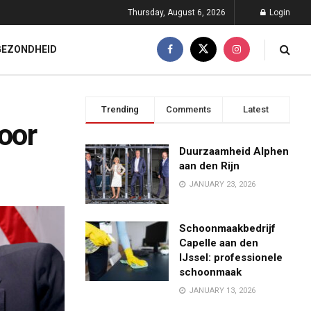
Thursday, August 6, 2026
Login
GEZONDHEID
Trending
Comments
Latest
voor
Duurzaamheid Alphen
aan den Rijn
JANUARY 23, 2026
Schoonmaakbedrijf
Capelle aan den
IJssel: professionele
schoonmaak
JANUARY 13, 2026