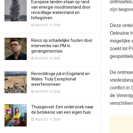
ontmoeten,
Europese landen staan op rand
van energie-noodtoestand door
zijn begonn
recordlage waterstand en
hittegolven.
Deze ontwi
AUGUST 4, 2026
Oekraïne h
Risico op schadelijke fouten door
mogelijke e
interventie van PM in
zoekt tot 
gevangeniscrisis.
geopolitie
AUGUST 4, 2026
De ontmoet
Recorddroge juli in Engeland en
Wales: Truly Exceptional
vredesbesp
weerfenomeen
conflict in
AUGUST 3, 2026
de Verenig
verschille
Thuisgevoel: Een onderzoek naar
de betekenis van een eigen huis
AUGUST 3, 2026