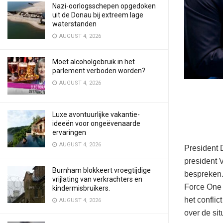
Nazi-oorlogsschepen opgedoken
uit de Donau bij extreem lage
waterstanden
AUGUST 4, 2026
Moet alcoholgebruik in het
parlement verboden worden?
AUGUST 4, 2026
Luxe avontuurlijke vakantie-
ideeën voor ongeëvenaarde
ervaringen
AUGUST 4, 2026
President 
president V
Burnham blokkeert vroegtijdige
bespreken.
vrijlating van verkrachters en
Force One 
kindermisbruikers.
het conflic
AUGUST 4, 2026
over de sit