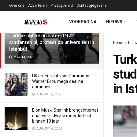
Over ons
Adverteren
Privacybeleid
Contactgegevens
LATEST
TRENDING
Filter
VOORPAGINA
NIEUWS
Turkse politie arresteert 97
studenten bij protest op universiteit in
Home
Nieu
Istanbul
Turk
MAY 14, 2025
stud
UK groen licht voor Paramount
Warner Bros mega deal na
in I
garanties
AUGUST 6, 2026
Elon Musk: Starlink brengt internet
naar wereldwijde meerderheid
binnen 10 jaar
AUGUST 6, 2026