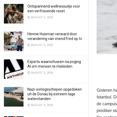
Ontspannend wellnessuitje voor
een verfrissende reset.
AUGUST 6, 2026
Hennie Huisman verward door
verandering van vriend Fred op tv.
AUGUST 5, 2026
Experts waarschuwen na poging
AI om mensen te misleiden
AUGUST 5, 2026
Nazi-oorlogsschepen opgedoken
Gisteren he
uit de Donau bij extreem lage
Istanbul. 
waterstanden
de campus 
AUGUST 4, 2026
prediker st