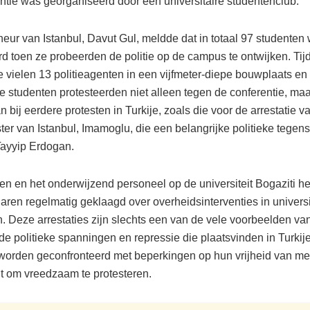
ntie was georganiseerd door een universitaire studentenclub.
eur van Istanbul, Davut Gul, meldde dat in totaal 97 studenten
rd toen ze probeerden de politie op de campus te ontwijken. Tij
e vielen 13 politieagenten in een vijfmeter-diepe bouwplaats en
 studenten protesteerden niet alleen tegen de conferentie, ma
 bij eerdere protesten in Turkije, zoals die voor de arrestatie v
er van Istanbul, Imamoglu, die een belangrijke politieke tegens
Tayyip Erdogan.
en en het onderwijzend personeel op de universiteit Bogaziti 
aren regelmatig geklaagd over overheidsinterventies in universi
n. Deze arrestaties zijn slechts een van de vele voorbeelden va
de politieke spanningen en repressie die plaatsvinden in Turkij
worden geconfronteerd met beperkingen op hun vrijheid van me
ht om vreedzaam te protesteren.