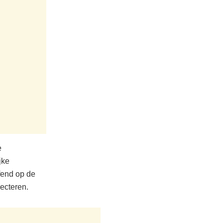
e
jke
fend op de
ecteren.