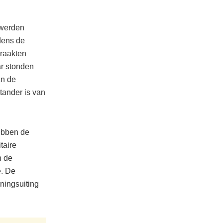
 werden
dens de
 raakten
ar stonden
an de
tander is van
hebben de
taire
n de
e. De
ningsuiting