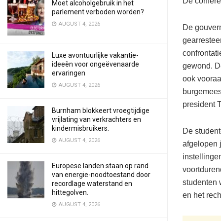
De confere
Moet alcoholgebruik in het
parlement verboden worden?
AUGUST 4, 2026
De gouvern
gearrestee
confrontati
Luxe avontuurlijke vakantie-
ideeën voor ongeëvenaarde
gewond. De
ervaringen
ook vooraan
AUGUST 4, 2026
burgemeest
president 
Burnham blokkeert vroegtijdige
vrijlating van verkrachters en
kindermisbruikers.
De student
AUGUST 4, 2026
afgelopen j
instellinge
Europese landen staan op rand
voortduren
van energie-noodtoestand door
studenten 
recordlage waterstand en
hittegolven.
en het rec
AUGUST 4, 2026