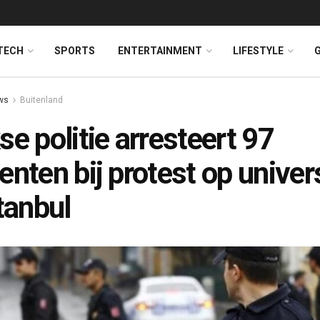
TECH
SPORTS
ENTERTAINMENT
LIFESTYLE
ws
Buitenland
se politie arresteert 97
enten bij protest op univers
stanbul