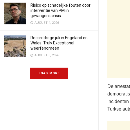
Risico op schadelijke fouten door
interventie van PM in
gevangeniscrisis.
AUGUST 4, 2026
Recorddroge juli in Engeland en
Wales: Truly Exceptional
weerfenomeen
AUGUST 3, 2026
LOAD MORE
De arrestat
democratisc
incidenten
Turkse aut