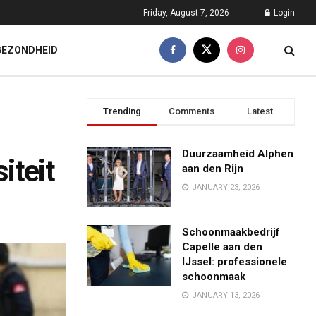
Friday, August 7, 2026
Login
GEZONDHEID
Trending
Comments
Latest
Duurzaamheid Alphen
iteit
aan den Rijn
JANUARY 23, 2026
Schoonmaakbedrijf
Capelle aan den
IJssel: professionele
schoonmaak
JANUARY 13, 2026