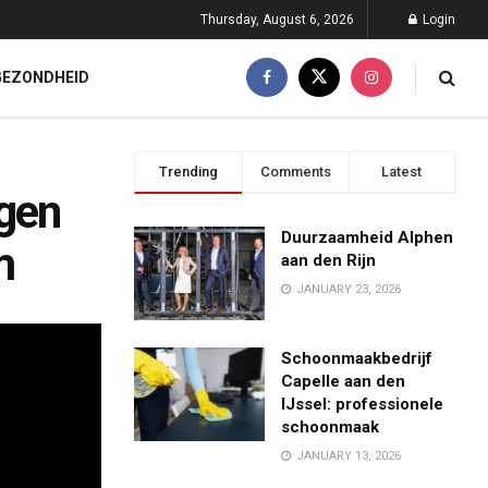
Thursday, August 6, 2026
Login
GEZONDHEID
Trending
Comments
Latest
gen
Duurzaamheid Alphen
m
aan den Rijn
JANUARY 23, 2026
Schoonmaakbedrijf
Capelle aan den
IJssel: professionele
schoonmaak
JANUARY 13, 2026