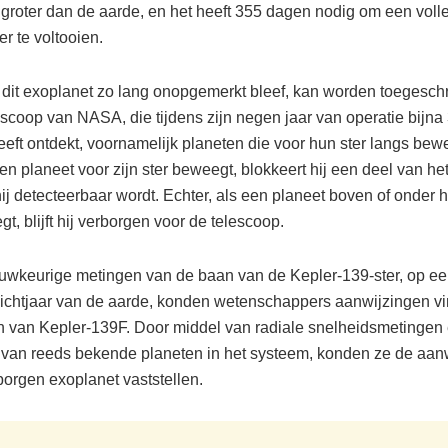
 groter dan de aarde, en het heeft 355 dagen nodig om een voll
er te voltooien.
at dit exoplanet zo lang onopgemerkt bleef, kan worden toegesc
escoop van NASA, die tijdens zijn negen jaar van operatie bijna
eeft ontdekt, voornamelijk planeten die voor hun ster langs bew
 planeet voor zijn ster beweegt, blokkeert hij een deel van het 
j detecteerbaar wordt. Echter, als een planeet boven of onder h
t, blijft hij verborgen voor de telescoop.
uwkeurige metingen van de baan van de Kepler-139-ster, op ee
lichtjaar van de aarde, konden wetenschappers aanwijzingen v
n van Kepler-139F. Door middel van radiale snelheidsmetingen 
 van reeds bekende planeten in het systeem, konden ze de aa
borgen exoplanet vaststellen.