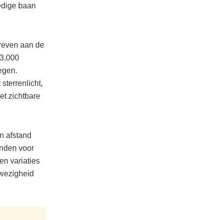
edige baan
hreven aan de
 3.000
egen.
sterrenlicht,
et zichtbare
n afstand
inden voor
en variaties
nwezigheid