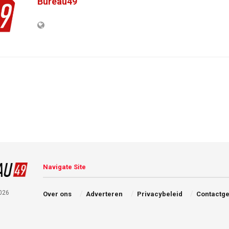
Bureau49
Navigate Site
026
Over ons
Adverteren
Privacybeleid
Contactg