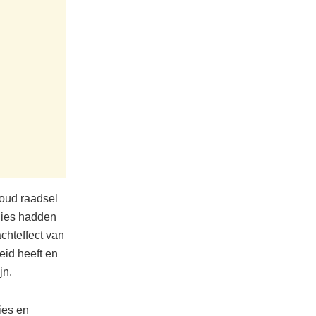
 oud raadsel
dies hadden
chteffect van
id heeft en
jn.
ies en