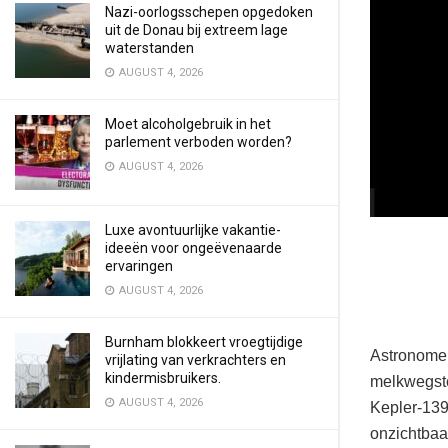
Nazi-oorlogsschepen opgedoken
uit de Donau bij extreem lage
waterstanden
AUGUST 4, 2026
Moet alcoholgebruik in het
parlement verboden worden?
AUGUST 4, 2026
Luxe avontuurlijke vakantie-
ideeën voor ongeëvenaarde
ervaringen
AUGUST 4, 2026
Burnham blokkeert vroegtijdige
Astronome
vrijlating van verkrachters en
kindermisbruikers.
melkwegst
AUGUST 4, 2026
Kepler-139F
onzichtbaa