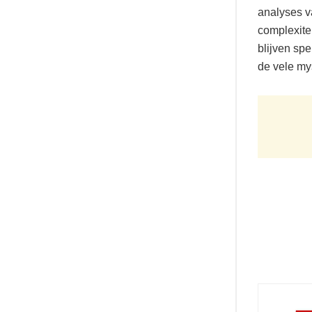
analyses v
complexite
blijven sp
de vele my