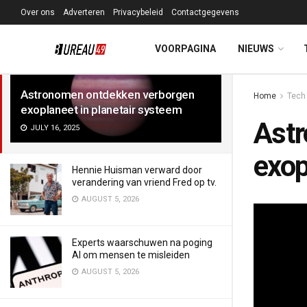
Over ons
Adverteren
Privacybeleid
Contactgegevens
LATEST
TRENDING
Filter
VOORPAGINA
NIEUWS
Astronomen ontdekken verborgen
Home
Tech
exoplaneet in planetair systeem
Astr
JULY 16, 2025
exop
Hennie Huisman verward door
verandering van vriend Fred op tv.
AUGUST 5, 2026
Experts waarschuwen na poging
AI om mensen te misleiden
AUGUST 5, 2026