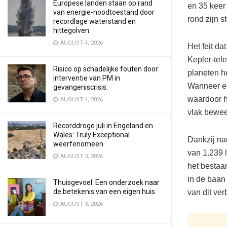
Europese landen staan op rand
en 35 keer
van energie-noodtoestand door
rond zijn st
recordlage waterstand en
hittegolven.
AUGUST 4, 2026
Het feit d
Kepler-tel
Risico op schadelijke fouten door
planeten h
interventie van PM in
Wanneer een
gevangeniscrisis.
waardoor hi
AUGUST 4, 2026
vlak beweeg
Recorddroge juli in Engeland en
Wales: Truly Exceptional
Dankzij na
weerfenomeen
van 1.239 
AUGUST 3, 2026
het bestaa
in de baan
Thuisgevoel: Een onderzoek naar
de betekenis van een eigen huis
van dit ver
AUGUST 3, 2026