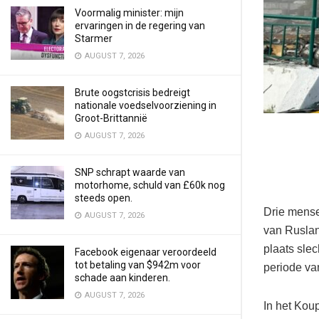
Voormalig minister: mijn
ervaringen in de regering van
Starmer
AUGUST 7, 2026
Brute oogstcrisis bedreigt
nationale voedselvoorziening in
Groot-Brittannië
AUGUST 7, 2026
SNP schrapt waarde van
motorhome, schuld van £60k nog
steeds open.
Drie mense
AUGUST 7, 2026
van Ruslan
plaats sle
Facebook eigenaar veroordeeld
tot betaling van $942m voor
periode va
schade aan kinderen.
AUGUST 7, 2026
In het Kou