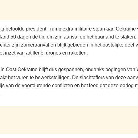
 beloofde president Trump extra militaire steun aan Oekraïne
land 50 dagen de tijd om zijn aanval op het buurland te staken
chter zijn zomeraanval en blijft gebieden in het oostelijke deel
t inzet van artillerie, drones en raketten.
e in Oost-Oekraïne blijft dus gespannen, ondanks pogingen van
kt-het-vuren te bewerkstelligen. De slachtoffers van deze aanva
ijs van de voortdurende conflicten en het leed dat deze oorlog m
.