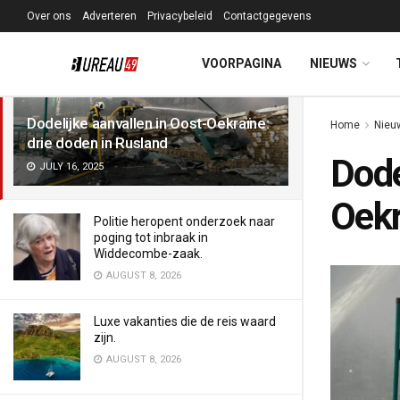
Over ons
Adverteren
Privacybeleid
Contactgegevens
LATEST
TRENDING
Filter
VOORPAGINA
NIEUWS
Dodelijke aanvallen in Oost-Oekraïne:
Home
Nieu
drie doden in Rusland
Dode
JULY 16, 2025
Oekr
Politie heropent onderzoek naar
poging tot inbraak in
Widdecombe-zaak.
AUGUST 8, 2026
Luxe vakanties die de reis waard
zijn.
AUGUST 8, 2026