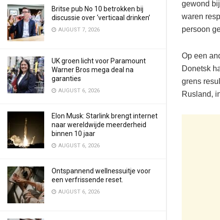
gewond bij 
Britse pub No 10 betrokken bij
waren respe
discussie over ‘verticaal drinken’
persoon ge
AUGUST 7, 2026
Op een and
UK groen licht voor Paramount
Donetsk ha
Warner Bros mega deal na
garanties
grens resu
AUGUST 6, 2026
Rusland, i
Elon Musk: Starlink brengt internet
naar wereldwijde meerderheid
binnen 10 jaar
AUGUST 6, 2026
Ontspannend wellnessuitje voor
een verfrissende reset.
AUGUST 6, 2026