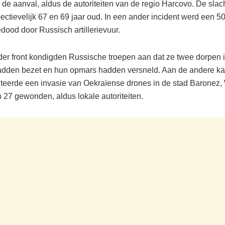
de aanval, aldus de autoriteiten van de regio Harcovo. De slach
ctievelijk 67 en 69 jaar oud. In een ander incident werd een 50
dood door Russisch artillerievuur.
er front kondigden Russische troepen aan dat ze twee dorpen i
dden bezet en hun opmars hadden versneld. Aan de andere ka
lteerde een invasie van Oekraïense drones in de stad Baronez,
n 27 gewonden, aldus lokale autoriteiten.