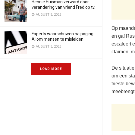
Hennie Huisman verward door
verandering van vriend Fred op tv.
AUGUST 5, 2026
Op maandag
Experts waarschuwen na poging
en gaf Rus
AI om mensen te misleiden
escaleert e
AUGUST 5, 2026
claimen, me
De situati
LOAD MORE
om een staa
trieste bew
meebrengt