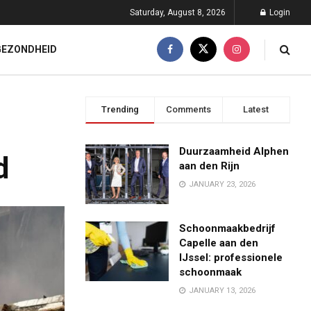
Saturday, August 8, 2026
Login
GEZONDHEID
Trending
Comments
Latest
Duurzaamheid Alphen
d
aan den Rijn
JANUARY 23, 2026
Schoonmaakbedrijf
Capelle aan den
IJssel: professionele
schoonmaak
JANUARY 13, 2026