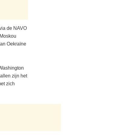
 via de NAVO
. Moskou
 van Oekraïne
 Washington
llen zijn het
et zich