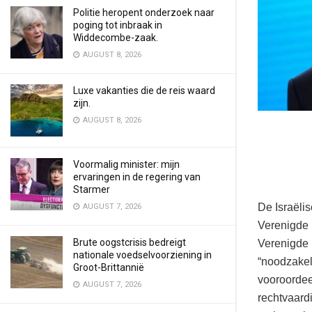
Politie heropent onderzoek naar
poging tot inbraak in
Widdecombe-zaak.
AUGUST 8, 2026
Luxe vakanties die de reis waard
zijn.
AUGUST 8, 2026
Voormalig minister: mijn
ervaringen in de regering van
Starmer
De Israëli
AUGUST 7, 2026
Verenigde 
Brute oogstcrisis bedreigt
Verenigde 
nationale voedselvoorziening in
“noodzakel
Groot-Brittannië
vooroordee
AUGUST 7, 2026
rechtvaard