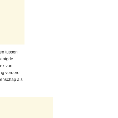
en tussen
erenigde
iek van
ing verdere
eenschap als