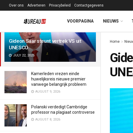
Over ons
Adverteren
Privacybeleid
Contactgegevens
LATEST
TRENDING
Filter
VOORPAGINA
NIEUWS
Gideon Saar steunt vertrek VS uit
Home
Nieu
UNESCO
Gide
JULY 22, 2025
UNE
Kamerleden vrezen einde
huwelijksreis nieuwe premier
vanwege belangrijk probleem
AUGUST 9, 2026
Polanski verdedigt Cambridge
professor na plagiaat controverse
AUGUST 8, 2026