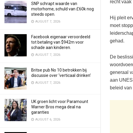
recht vaa
SNP schrapt waarde van
motorhome, schuld van £60k nog
steeds open.
Hij pleit e
AUGUST 7, 2026
moet stopp
leiderschap
Facebook eigenaar veroordeeld
gehad.
tot betaling van $942m voor
schade aan kinderen.
AUGUST 7, 2026
De besliss
woordvoerd
Britse pub No 10 betrokken bij
generaal v
discussie over ‘verticaal drinken’
aan UNESCO
AUGUST 7, 2026
beleid van
UK groen licht voor Paramount
Warner Bros mega deal na
garanties
AUGUST 6, 2026