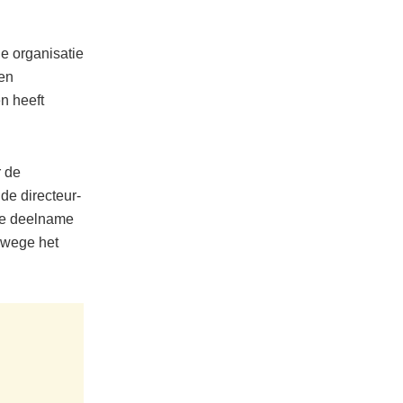
de organisatie
en
n heeft
r de
de directeur-
de deelname
nwege het