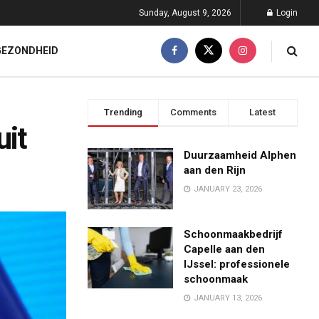
Sunday, August 9, 2026
Login
GEZONDHEID
Trending
Comments
Latest
uit
Duurzaamheid Alphen
aan den Rijn
JANUARY 23, 2026
Schoonmaakbedrijf
Capelle aan den
IJssel: professionele
schoonmaak
JANUARY 13, 2026