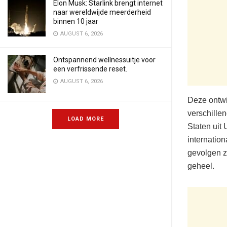
Elon Musk: Starlink brengt internet
naar wereldwijde meerderheid
binnen 10 jaar
AUGUST 6, 2026
Ontspannend wellnessuitje voor
een verfrissende reset.
AUGUST 6, 2026
Deze ontwi
verschille
LOAD MORE
Staten uit
internation
gevolgen z
geheel.