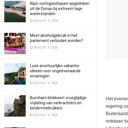
Nazi-oorlogsschepen opgedoken
uit de Donau bij extreem lage
waterstanden
AUGUST 4, 2026
Moet alcoholgebruik in het
parlement verboden worden?
AUGUST 4, 2026
Luxe avontuurlijke vakantie-
ideeën voor ongeëvenaarde
ervaringen
AUGUST 4, 2026
Burnham blokkeert vroegtijdige
Het evenem
vrijlating van verkrachters en
regering v
kindermisbruikers.
Buitenland
AUGUST 4, 2026
ontstaan t