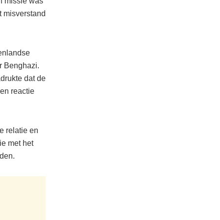
en missie was
t misverstand
nenlandse
ar Benghazi.
drukte dat de
en reactie
 relatie en
ie met het
den.