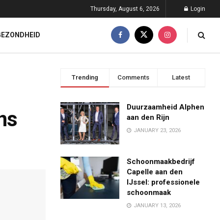
Thursday, August 6, 2026
Login
GEZONDHEID
Trending
Comments
Latest
Duurzaamheid Alphen
ns
aan den Rijn
JANUARY 23, 2026
Schoonmaakbedrijf
Capelle aan den
IJssel: professionele
schoonmaak
JANUARY 13, 2026