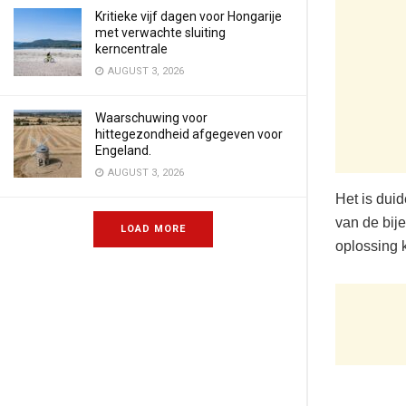
Kritieke vijf dagen voor Hongarije
met verwachte sluiting
kerncentrale
AUGUST 3, 2026
Waarschuwing voor
hittegezondheid afgegeven voor
Engeland.
AUGUST 3, 2026
Het is dui
van de bij
LOAD MORE
oplossing 