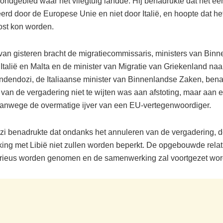
rondgebied waar het vliegtuig landde. Hij benadrukte dat het e
erd door de Europese Unie en niet door Italië, en hoopte dat he
ost kon worden.
van gisteren bracht de migratiecommissaris, ministers van Bin
Italië en Malta en de minister van Migratie van Griekenland na
ndendozi, de Italiaanse minister van Binnenlandse Zaken, bena
 van de vergadering niet te wijten was aan afstoting, maar aan e
vanwege de overmatige ijver van een EU-vertegenwoordiger.
i benadrukte dat ondanks het annuleren van de vergadering, de
ng met Libië niet zullen worden beperkt. De opgebouwde relat
erieus worden genomen en de samenwerking zal voortgezet wor