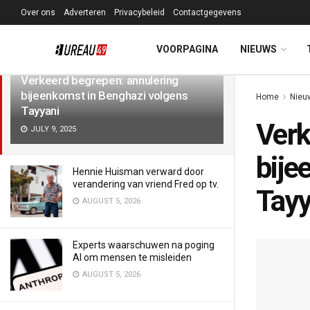
Over ons
Adverteren
Privacybeleid
Contactgegevens
LATEST
TRENDING
Filter
VOORPAGINA
NIEUWS
Verkeerd begrepen: annulering
bijeenkomst in Benghazi volgens
Home
Nieu
Tayyani
Verk
JULY 9, 2025
bije
Hennie Huisman verward door
verandering van vriend Fred op tv.
Tayy
AUGUST 5, 2026
Experts waarschuwen na poging
AI om mensen te misleiden
AUGUST 5, 2026