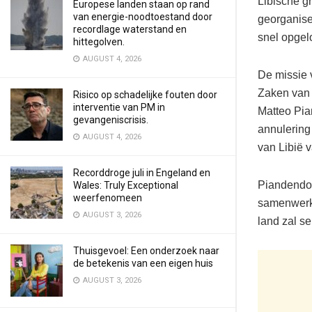
Libische g
Europese landen staan op rand
van energie-noodtoestand door
georganise
recordlage waterstand en
snel opgel
hittegolven.
AUGUST 4, 2026
De missie 
Zaken van 
Risico op schadelijke fouten door
interventie van PM in
Matteo Pia
gevangeniscrisis.
annulering
AUGUST 4, 2026
van Libië 
Recorddroge juli in Engeland en
Piandendoz
Wales: Truly Exceptional
weerfenomeen
samenwerki
AUGUST 3, 2026
land zal s
Thuisgevoel: Een onderzoek naar
de betekenis van een eigen huis
AUGUST 3, 2026