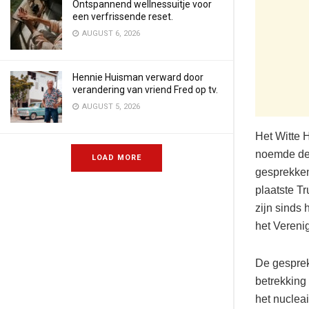
Ontspannend wellnessuitje voor
een verfrissende reset.
AUGUST 6, 2026
Hennie Huisman verward door
verandering van vriend Fred op tv.
AUGUST 5, 2026
Het Witte 
noemde dez
LOAD MORE
gesprekken
plaatste T
zijn sinds 
het Vereni
De gesprek
betrekking 
het nuclea