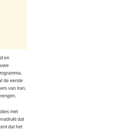
af en
euwe
programma,
l de eerste
ers van Iran,
brengen.
sties met
enadrukt dat
ent dat het