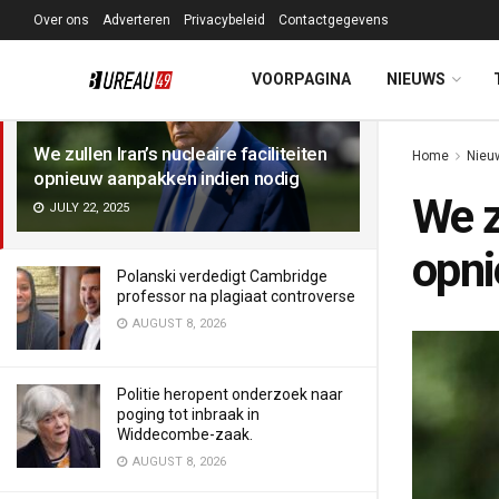
Over ons
Adverteren
Privacybeleid
Contactgegevens
LATEST
TRENDING
Filter
VOORPAGINA
NIEUWS
We zullen Iran’s nucleaire faciliteiten
Home
Nieu
opnieuw aanpakken indien nodig
We z
JULY 22, 2025
opni
Polanski verdedigt Cambridge
professor na plagiaat controverse
AUGUST 8, 2026
Politie heropent onderzoek naar
poging tot inbraak in
Widdecombe-zaak.
AUGUST 8, 2026