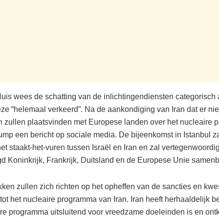
Huis wees de schatting van de inlichtingendiensten categorisch 
e “helemaal verkeerd”. Na de aankondiging van Iran dat er ni
 zullen plaatsvinden met Europese landen over het nucleaire 
rump een bericht op sociale media. De bijeenkomst in Istanbul za
het staakt-het-vuren tussen Israël en Iran en zal vertegenwoordig
gd Koninkrijk, Frankrijk, Duitsland en de Europese Unie samen
ken zullen zich richten op het opheffen van de sancties en kwe
tot het nucleaire programma van Iran. Iran heeft herhaaldelijk b
ire programma uitsluitend voor vreedzame doeleinden is en ontk