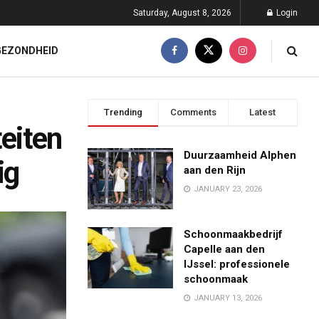
Saturday, August 8, 2026
Login
GEZONDHEID
Trending
Comments
Latest
teiten
Duurzaamheid Alphen
ig
aan den Rijn
JANUARY 23, 2026
Schoonmaakbedrijf
Capelle aan den
IJssel: professionele
schoonmaak
JANUARY 13, 2026