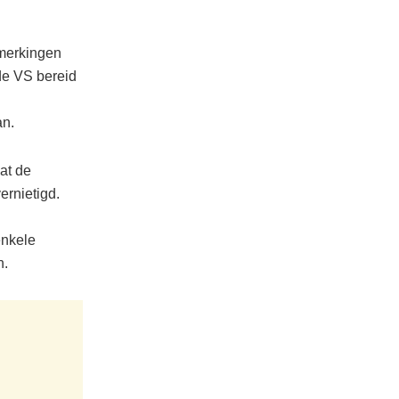
pmerkingen
 de VS bereid
an.
at de
ernietigd.
enkele
n.