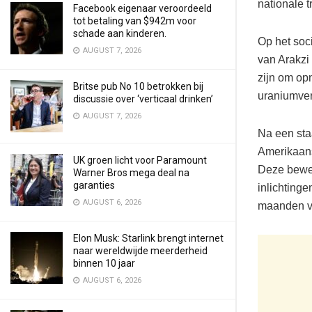
nationale tr
Facebook eigenaar veroordeeld
tot betaling van $942m voor
schade aan kinderen.
Op het soc
AUGUST 7, 2026
van Arakzi 
zijn om opn
Britse pub No 10 betrokken bij
uraniumverr
discussie over ‘verticaal drinken’
AUGUST 7, 2026
Na een sta
Amerikaanse
UK groen licht voor Paramount
Deze bewer
Warner Bros mega deal na
garanties
inlichting
AUGUST 6, 2026
maanden ver
Elon Musk: Starlink brengt internet
naar wereldwijde meerderheid
binnen 10 jaar
AUGUST 6, 2026