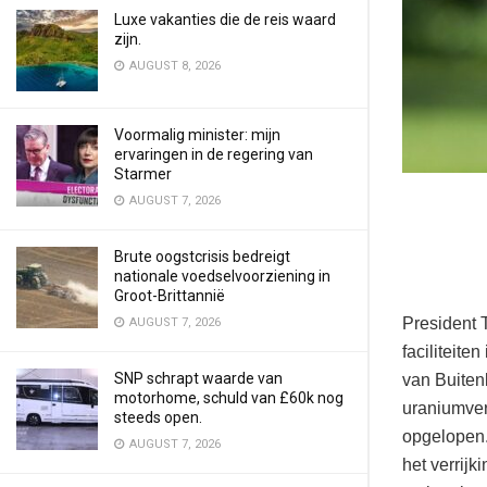
Luxe vakanties die de reis waard
zijn.
AUGUST 8, 2026
Voormalig minister: mijn
ervaringen in de regering van
Starmer
AUGUST 7, 2026
Brute oogstcrisis bedreigt
nationale voedselvoorziening in
Groot-Brittannië
President 
AUGUST 7, 2026
faciliteite
SNP schrapt waarde van
van Buiten
motorhome, schuld van £60k nog
uraniumver
steeds open.
opgelopen.
AUGUST 7, 2026
het verrij