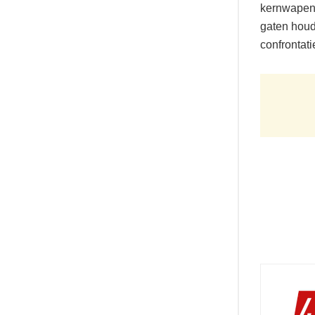
kernwapens
gaten houd
confrontati