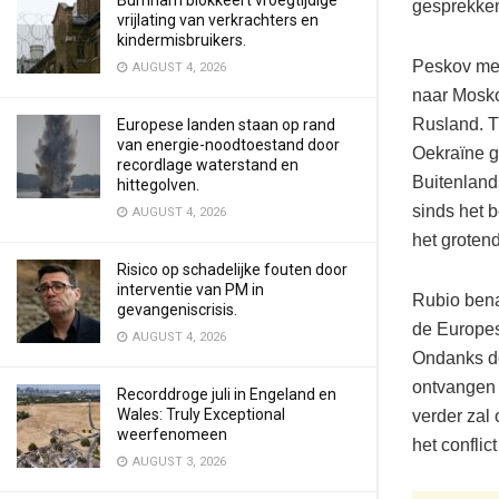
Burnham blokkeert vroegtijdige
gesprekken
vrijlating van verkrachters en
kindermisbruikers.
Peskov mer
AUGUST 4, 2026
naar Mosko
Rusland. T
Europese landen staan op rand
van energie-noodtoestand door
Oekraïne g
recordlage waterstand en
Buitenland
hittegolven.
sinds het b
AUGUST 4, 2026
het groten
Risico op schadelijke fouten door
interventie van PM in
Rubio ben
gevangeniscrisis.
de Europes
AUGUST 4, 2026
Ondanks de
ontvangen 
Recorddroge juli in Engeland en
Wales: Truly Exceptional
verder zal
weerfenomeen
het conflic
AUGUST 3, 2026