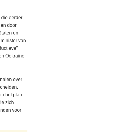
 die eerder
gen door
Staten en
minister van
uctieve”
 en Oekraïne
nalen over
scheiden.
an het plan
ie zich
onden voor