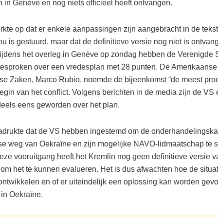
 in Genève en nog niets officieel heeft ontvangen.
kte op dat er enkele aanpassingen zijn aangebracht in de tekst
u is gestuurd, maar dat de definitieve versie nog niet is ontvan
ijdens het overleg in Genève op zondag hebben de Verenigde 
esproken over een vredesplan met 28 punten. De Amerikaanse 
se Zaken, Marco Rubio, noemde de bijeenkomst “de meest prod
egin van het conflict. Volgens berichten in de media zijn de VS
deels eens geworden over het plan.
adrukte dat de VS hebben ingestemd om de onderhandelingska
e weg van Oekraïne en zijn mogelijke NAVO-lidmaatschap te 
ze vooruitgang heeft het Kremlin nog geen definitieve versie v
om het te kunnen evalueren. Het is dus afwachten hoe de situat
 ontwikkelen en of er uiteindelijk een oplossing kan worden gev
t in Oekraïne.