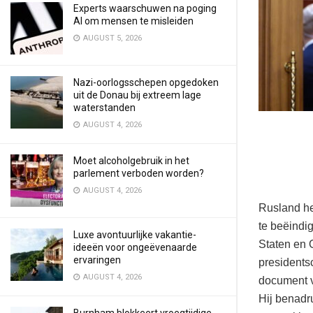
Experts waarschuwen na poging
AI om mensen te misleiden
AUGUST 5, 2026
Nazi-oorlogsschepen opgedoken
uit de Donau bij extreem lage
waterstanden
AUGUST 4, 2026
Moet alcoholgebruik in het
parlement verboden worden?
AUGUST 4, 2026
Rusland he
te beëindi
Luxe avontuurlijke vakantie-
Staten en 
ideeën voor ongeëvenaarde
ervaringen
presidentsc
AUGUST 4, 2026
document v
Hij benadr