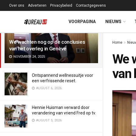
Over ons
Adverteren
Privacybeleid
Contactgegevens
LATEST
TRENDING
Filter
VOORPAGINA
NIEUWS
We wachten nog op de conclusies
Home
Nieu
van het overleg in Genève
We w
NOVEMBER 24, 2025
van 
Ontspannend wellnessuitje voor
een verfrissende reset.
AUGUST 6, 2026
Hennie Huisman verward door
verandering van vriend Fred op tv.
AUGUST 5, 2026