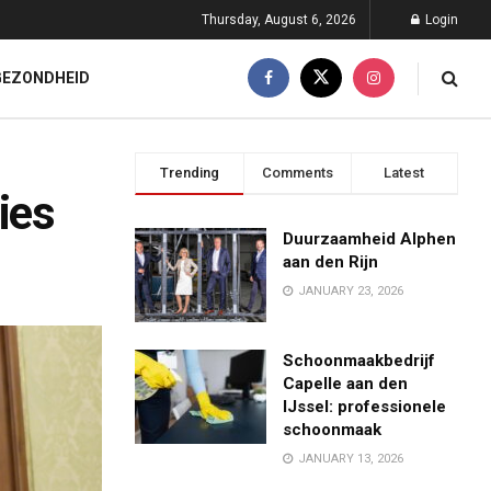
Thursday, August 6, 2026
Login
GEZONDHEID
Trending
Comments
Latest
ies
Duurzaamheid Alphen
aan den Rijn
JANUARY 23, 2026
Schoonmaakbedrijf
Capelle aan den
IJssel: professionele
schoonmaak
JANUARY 13, 2026