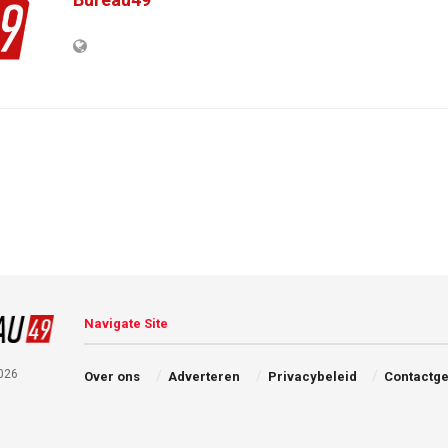
Navigate Site
026
Over ons
Adverteren
Privacybeleid
Contactg