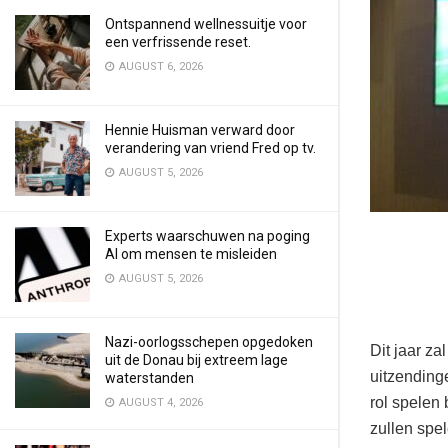
Ontspannend wellnessuitje voor
een verfrissende reset.
AUGUST 6, 2026
Hennie Huisman verward door
verandering van vriend Fred op tv.
AUGUST 5, 2026
Experts waarschuwen na poging
AI om mensen te misleiden
AUGUST 5, 2026
Nazi-oorlogsschepen opgedoken
Dit jaar z
uit de Donau bij extreem lage
uitzending
waterstanden
rol spelen 
AUGUST 4, 2026
zullen spe