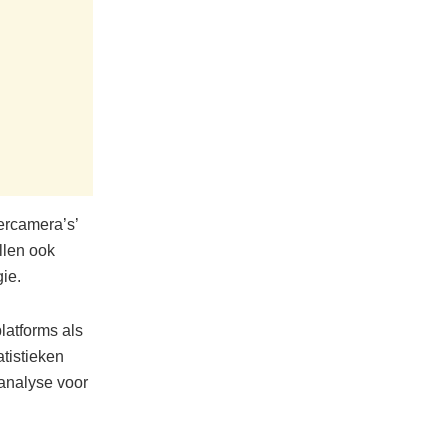
ercamera’s’
llen ook
ie.
latforms als
tistieken
 analyse voor