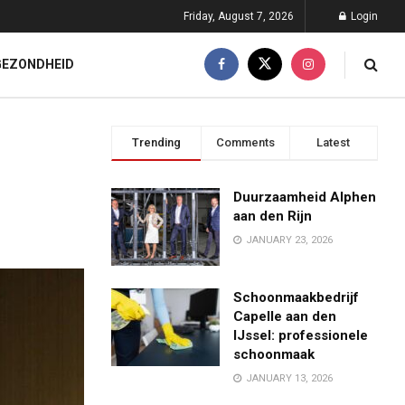
Friday, August 7, 2026
Login
GEZONDHEID
Trending
Comments
Latest
Duurzaamheid Alphen
aan den Rijn
JANUARY 23, 2026
Schoonmaakbedrijf
Capelle aan den
IJssel: professionele
schoonmaak
JANUARY 13, 2026