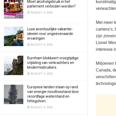
kunstmatige
Moet alcoholgebruik in het
parlement verboden worden?
verwachte
AUGUST 4, 2026
Met meer t
camera’s, b
Luxe avontuurlijke vakantie-
ideeën voor ongeëvenaarde
zijn zinne
ervaringen
Lionel Mess
AUGUST 4, 2026
interesse i
Burnham blokkeert vroegtijdige
vrijlating van verkrachters en
Miljoenen 
kindermisbruikers.
Canada, de
AUGUST 4, 2026
verschille
technologi
Europese landen staan op rand
van energie-noodtoestand door
recordlage waterstand en
hittegolven.
AUGUST 4, 2026