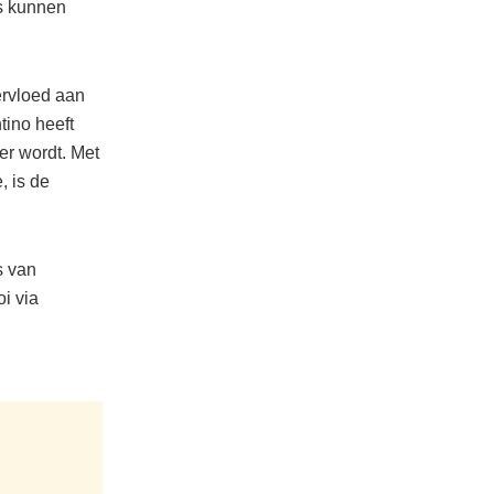
ns kunnen
ervloed aan
tino heeft
er wordt. Met
, is de
s van
i via