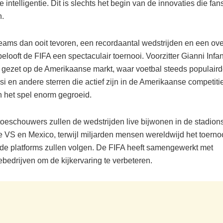
 intelligentie. Dit is slechts het begin van de innovaties die fa
n.
eams dan ooit tevoren, een recordaantal wedstrijden en een ov
elooft de FIFA een spectaculair toernooi. Voorzitter Gianni Infan
n gezet op de Amerikaanse markt, waar voetbal steeds populaird
i en andere sterren die actief zijn in de Amerikaanse competitie
n het spel enorm gegroeid.
toeschouwers zullen de wedstrijden live bijwonen in de stadion
 VS en Mexico, terwijl miljarden mensen wereldwijd het toernoo
nde platforms zullen volgen. De FIFA heeft samengewerkt met
ebedrijven om de kijkervaring te verbeteren.