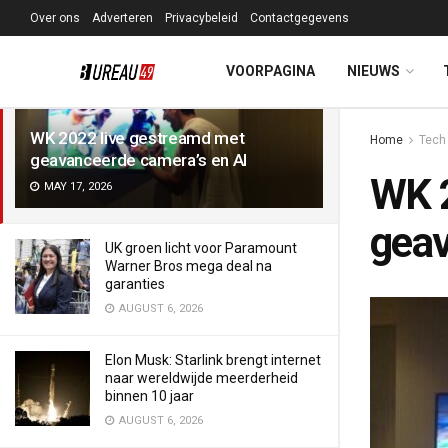
Over ons
Adverteren
Privacybeleid
Contactgegevens
LATEST
TRENDING
Filter
VOORPAGINA
NIEUWS
WK 2022 live gestreamd met
Home
Tech
geavanceerde camera’s en AI
WK 2
MAY 17, 2026
geav
UK groen licht voor Paramount
Warner Bros mega deal na
garanties
AUGUST 6, 2026
Elon Musk: Starlink brengt internet
naar wereldwijde meerderheid
binnen 10 jaar
AUGUST 6, 2026