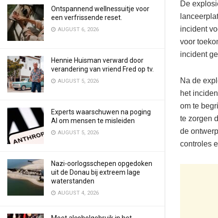
De explosi
Ontspannend wellnessuitje voor
lanceerpla
een verfrissende reset.
incident vo
AUGUST 6, 2026
voor toeko
incident g
Hennie Huisman verward door
verandering van vriend Fred op tv.
Na de expl
AUGUST 5, 2026
het inciden
om te begr
Experts waarschuwen na poging
te zorgen d
AI om mensen te misleiden
de ontwerp
AUGUST 5, 2026
controles 
Nazi-oorlogsschepen opgedoken
uit de Donau bij extreem lage
waterstanden
AUGUST 4, 2026