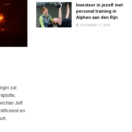
Investeer in jezelf met
personal training in
Alphen aan den Rijn
DECEMBER 17, 2025
igin zal
tplofte,
ichter Jeff
tificeerd en
urt.