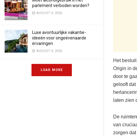
Moet alcoholgebruik in het
parlement verboden worden?
AUGUST 4, 2026
Luxe avontuurlijke vakantie-
ideeën voor ongeëvenaarde
ervaringen
AUGUST 4, 2026
Het beslui
Origin in d
LOAD MORE
door te ga
gelooft dat
herlanceri
laten zien 
De ruimtere
van cruciaa
zorgen dat 