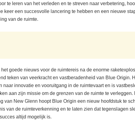
r te leren van het verleden en te streven naar verbetering, hoop
e keer een succesvolle lancering te hebben en een nieuwe stap 
ing van de ruimte.
is het goede nieuws voor de ruimtereis na de enorme raketexplo
d teken van veerkracht en vastberadenheid van Blue Origin. He
ven naar innovatie en vooruitgang in de ruimtevaart en is vastbes
rken aan zijn missie om de grenzen van de ruimte te verleggen.
ng van New Glenn hoopt Blue Origin een nieuw hoofdstuk te schr
s van de ruimteverkenning en te laten zien dat tegenslagen slec
 succes altijd mogelijk is.