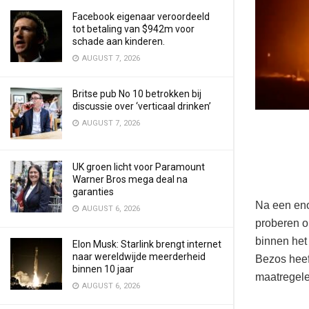
Facebook eigenaar veroordeeld
tot betaling van $942m voor
schade aan kinderen.
AUGUST 7, 2026
Britse pub No 10 betrokken bij
discussie over ‘verticaal drinken’
AUGUST 7, 2026
UK groen licht voor Paramount
Warner Bros mega deal na
garanties
Na een eno
AUGUST 6, 2026
proberen o
binnen het 
Elon Musk: Starlink brengt internet
naar wereldwijde meerderheid
Bezos heef
binnen 10 jaar
maatregele
AUGUST 6, 2026