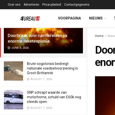
Over ons
Adverteren
Privacybeleid
Contactgegevens
LATEST
TRENDING
Filter
VOORPAGINA
NIEUWS
Doorbraak voor ruimtereizen na
Home
Nieu
enorme raketexplosie.
Door
JUNE 3, 2026
enor
Brute oogstcrisis bedreigt
nationale voedselvoorziening in
Groot-Brittannië
AUGUST 7, 2026
SNP schrapt waarde van
motorhome, schuld van £60k nog
steeds open.
AUGUST 7, 2026