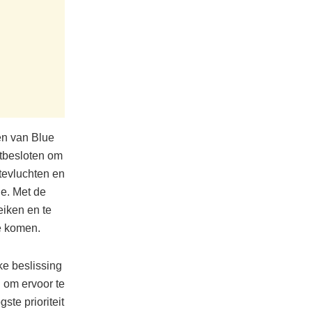
en van Blue
astbesloten om
tevluchten en
ie. Met de
eiken en te
te komen.
ke beslissing
n om ervoor te
ste prioriteit