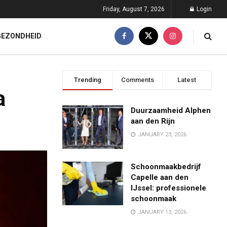
Friday, August 7, 2026
Login
GEZONDHEID
Trending
Comments
Latest
a
Duurzaamheid Alphen
aan den Rijn
JANUARY 23, 2026
Schoonmaakbedrijf
Capelle aan den
IJssel: professionele
schoonmaak
JANUARY 13, 2026