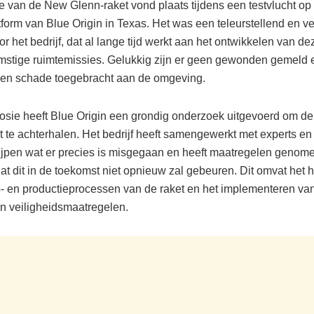
e van de New Glenn-raket vond plaats tijdens een testvlucht op
tform van Blue Origin in Texas. Het was een teleurstellend en v
or het bedrijf, dat al lange tijd werkt aan het ontwikkelen van de
mstige ruimtemissies. Gelukkig zijn er geen gewonden gemeld e
een schade toegebracht aan de omgeving.
osie heeft Blue Origin een grondig onderzoek uitgevoerd om d
t te achterhalen. Het bedrijf heeft samengewerkt met experts en
ijpen wat er precies is misgegaan en heeft maatregelen genom
at dit in de toekomst niet opnieuw zal gebeuren. Dit omvat het 
- en productieprocessen van de raket en het implementeren van
en veiligheidsmaatregelen.