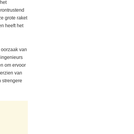
 het
erontrustend
ze grote raket
n heeft het
e oorzaak van
 ingenieurs
en om ervoor
herzien van
 strengere