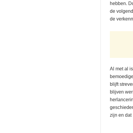
hebben. Doo
de volgend
de verkenn
Al met al 
bemoedigen
blijft stre
blijven we
herlanceri
geschiedeni
zijn en dat