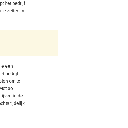
t het bedrijf
te zetten in
sie een
t bedrijf
loten om te
 Met de
ijven in de
hts tijdelijk