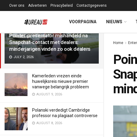
Over ons
Adverteren
Privacybeleid
Contactgegevens
LATEST
TRENDING
Filter
VOORPAGINA
NIEUWS
Pointer-presentator mishandeld na
Snapchat-contact met dealers:
Home
Ente
minderjarigen vinden zo ook dealers
Poin
JULY 2, 2026
Snap
Kamerleden vrezen einde
huwelijksreis nieuwe premier
mind
vanwege belangrijk probleem
AUGUST 9, 2026
Polanski verdedigt Cambridge
professor na plagiaat controverse
AUGUST 8, 2026