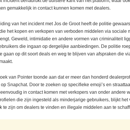
t incident benadrukt de duistere kant van het platform, waar oo
gen gemakkelijk in contact kunnen komen met dealers.
iding van het incident met Jos de Groot heeft de politie gewaa
s die het kopen en verkopen van verboden middelen via sociale
engt. Geweld, intimidatie en andere vormen van criminaliteit li
gebruikers die ingaan op dergelijke aanbiedingen. De politie ro
te gaan op dit soort deals en weg te blijven van afspraken die v
maakt.
oek van Pointer toonde aan dat er meer dan honderd dealerprof
n op Snapchat. Door te zoeken op specifieke emoji’s en straatta
 eenvoudig in contact komen met verkopers van onder andere wi
rofielen die zijn ingesteld als minderjarige gebruikers, blijkt he
 te zijn om dealers te vinden en illegale middelen aan te schaff