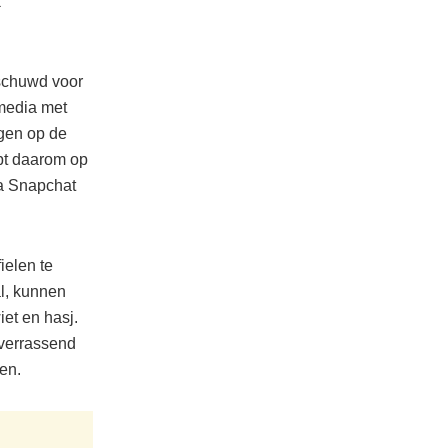
k
rschuwd voor
 media met
ggen op de
ept daarom op
ia Snapchat
ielen te
al, kunnen
et en hasj.
t verrassend
en.