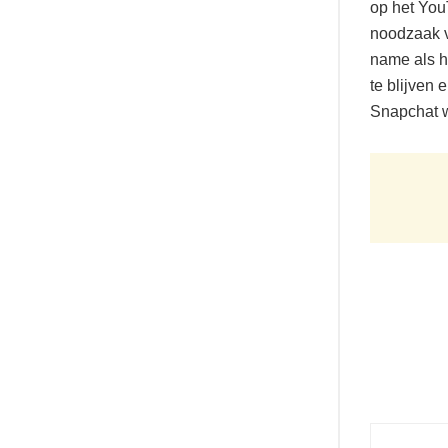
op het You
noodzaak v
name als he
te blijven 
Snapchat 