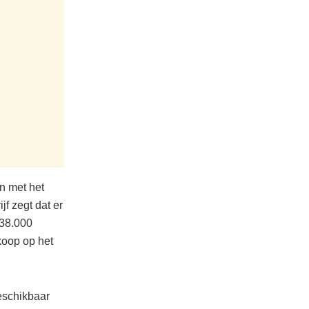
n met het
f zegt dat er
538.000
koop op het
eschikbaar