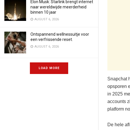
Elon Musk: Starlink brengt internet
naar wereldwijde meerderheid
binnen 10 jaar
AUGUST 6, 2026
Ontspannend wellnessuitje voor
een verfrissende reset.
AUGUST 6, 2026
LOAD MORE
Snapchat h
opsporen en
in 2025 me
accounts z
platform no
De hele af