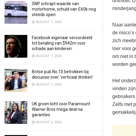
ontmoet. Di
SNP schrapt waarde van
minderjari
motorhome, schuld van £60k nog
steeds open.
AUGUST 7, 2026
Naar aanle
de risico’
Facebook eigenaar veroordeeld
zich meebr
tot betaling van $942m voor
loer voor 
schade aan kinderen.
om niet in 
AUGUST 7, 2026
worden ge
Britse pub No 10 betrokken bij
discussie over ‘verticaal drinken’
Het onderz
AUGUST 7, 2026
vinden zij
gebruikers
UK groen licht voor Paramount
Zelfs met p
Warner Bros mega deal na
gemakkelijk
garanties
AUGUST 6, 2026