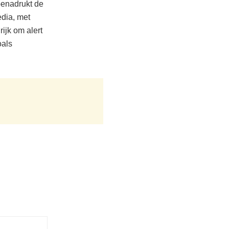
benadrukt de
edia, met
ijk om alert
oals