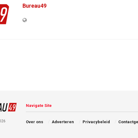
Bureau49
Navigate Site
026
Over ons
Adverteren
Privacybeleid
Contactg