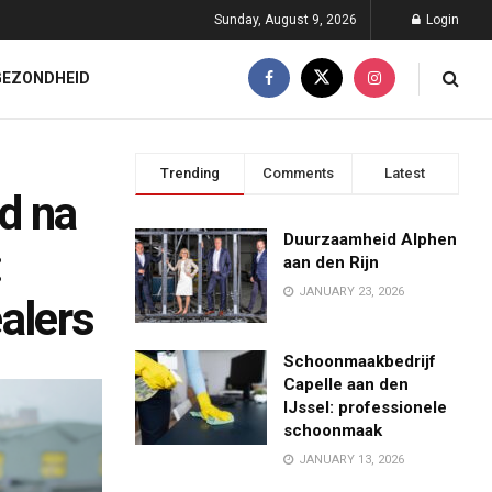
Sunday, August 9, 2026
Login
GEZONDHEID
Trending
Comments
Latest
d na
Duurzaamheid Alphen
:
aan den Rijn
JANUARY 23, 2026
alers
Schoonmaakbedrijf
Capelle aan den
IJssel: professionele
schoonmaak
JANUARY 13, 2026