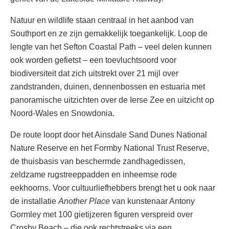
Natuur en wildlife staan centraal in het aanbod van
Southport en ze zijn gemakkelijk toegankelijk. Loop de
lengte van het Sefton Coastal Path – veel delen kunnen
ook worden gefietst – een toevluchtsoord voor
biodiversiteit dat zich uitstrekt over 21 mijl over
zandstranden, duinen, dennenbossen en estuaria met
panoramische uitzichten over de Ierse Zee en uitzicht op
Noord-Wales en Snowdonia.
De route loopt door het Ainsdale Sand Dunes National
Nature Reserve en het Formby National Trust Reserve,
de thuisbasis van beschermde zandhagedissen,
zeldzame rugstreeppadden en inheemse rode
eekhoorns. Voor cultuurliefhebbers brengt het u ook naar
de installatie
Another Place
van kunstenaar Antony
Gormley met 100 gietijzeren figuren verspreid over
Crosby Beach – die ook rechtstreeks via een